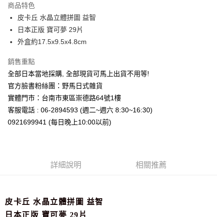
商品特色
合作金庫商業銀行
第一商業銀行
超商取貨付款
皮卡丘 水晶立體拼圖 益智
華南商業銀行
彰化商業銀行
日本正版 寶可夢 29片
LINE Pay
上海商業儲蓄銀行
台北富邦商業銀行
國泰世華商業銀行
兆豐國際商業銀行
外盒約17.5x9.5x4.8cm
Apple Pay
臺灣中小企業銀行
台中商業銀行
銷售重點
匯豐（台灣）商業銀行
華泰商業銀行
街口支付
聯邦商業銀行
遠東國際商業銀行
全部日本當地採購, 全部現貨可馬上出貨不用等!
元大商業銀行
永豐商業銀行
悠遊付
官方臉書粉絲團：野馬日式雜貨
玉山商業銀行
星展（台灣）商業銀行
實體門市：台南市東區崇德路64號1樓
台新國際商業銀行
中國信託商業銀行
Google Pay
客服電話 : 06-2894593 (週二~週六 8:30~16:30)
台灣樂天信用卡公司
ATM付款
0921699941 (每日晚上10:00以前)
運送方式
全家取貨付款
詳細說明
相關推薦
每筆NT$65，滿NT$999(含以上)免運費
付款後全家取貨
皮卡丘 水晶立體拼圖 益智
每筆NT$65，滿NT$999(含以上)免運費
日本正版 寶可夢 29片