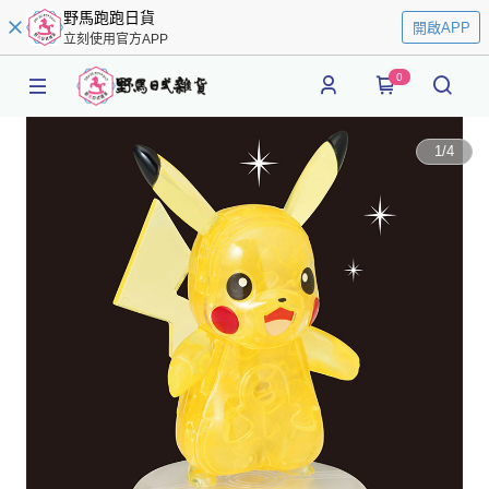
野馬跑跑日貨
開啟APP
立刻使用官方APP
0
1
/
4