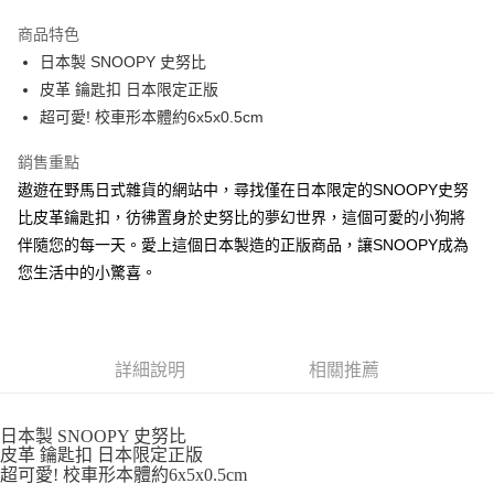
3 期 0 利率 每期
NT$89
21家銀行
商品特色
合作金庫商業銀行
第一商業銀行
超商取貨付款
日本製 SNOOPY 史努比
華南商業銀行
彰化商業銀行
皮革 鑰匙扣 日本限定正版
LINE Pay
上海商業儲蓄銀行
台北富邦商業銀行
國泰世華商業銀行
兆豐國際商業銀行
超可愛! 校車形本體約6x5x0.5cm
Apple Pay
臺灣中小企業銀行
台中商業銀行
銷售重點
匯豐（台灣）商業銀行
華泰商業銀行
街口支付
聯邦商業銀行
遠東國際商業銀行
遨遊在野馬日式雜貨的網站中，尋找僅在日本限定的SNOOPY史努
元大商業銀行
永豐商業銀行
悠遊付
比皮革鑰匙扣，彷彿置身於史努比的夢幻世界，這個可愛的小狗將
玉山商業銀行
星展（台灣）商業銀行
伴隨您的每一天。愛上這個日本製造的正版商品，讓SNOOPY成為
台新國際商業銀行
中國信託商業銀行
Google Pay
您生活中的小驚喜。
台灣樂天信用卡公司
ATM付款
運送方式
詳細說明
相關推薦
全家取貨付款
每筆NT$65，滿NT$999(含以上)免運費
日本製 SNOOPY 史努比
皮革 鑰匙扣 日本限定正版
付款後全家取貨
超可愛! 校車形本體約6x5x0.5cm
每筆NT$65，滿NT$999(含以上)免運費