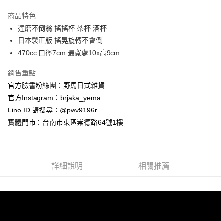
3 期 0 利率 每期
NT$141
21家銀行
商品特色
合作金庫商業銀行
第一商業銀行
超商取貨付款
達磨不倒翁 搖搖杯 茶杯 酒杯
華南商業銀行
彰化商業銀行
日本製正版 搖晃旋轉不會倒
LINE Pay
上海商業儲蓄銀行
台北富邦商業銀行
國泰世華商業銀行
兆豐國際商業銀行
470cc 口徑7cm 最寬處10x高9cm
Apple Pay
臺灣中小企業銀行
台中商業銀行
銷售重點
匯豐（台灣）商業銀行
華泰商業銀行
街口支付
聯邦商業銀行
遠東國際商業銀行
官方臉書粉絲團：野馬日式雜貨
元大商業銀行
永豐商業銀行
悠遊付
官方Instagram：brjaka_yema
玉山商業銀行
星展（台灣）商業銀行
Line ID 請搜尋：@pwv9196r
台新國際商業銀行
中國信託商業銀行
Google Pay
實體門市：台南市東區崇德路64號1樓
台灣樂天信用卡公司
ATM付款
運送方式
詳細說明
相關推薦
全家取貨付款
每筆NT$65，滿NT$999(含以上)免運費
付款後全家取貨
每筆NT$65，滿NT$999(含以上)免運費