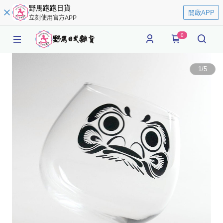
野馬跑跑日貨
開啟APP
立刻使用官方APP
0
1
/
5