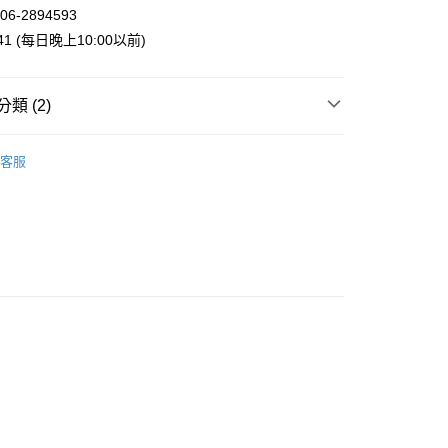
業銀行
星展（台灣）商業銀行
06-2894593
際商業銀行
中國信託商業銀行
y
941 (每日晚上10:00以前)
天信用卡公司
類 (2)
案
Ghibli | 吉卜力
客服
付款
幸 | 生活雜貨
毛巾．手帕．擦手巾
5，滿NT$999(含以上)免運費
家取貨
5，滿NT$999(含以上)免運費
付款
5，滿NT$999(含以上)免運費
1取貨
5，滿NT$999(含以上)免運費
00，滿NT$999(含以上)免運費