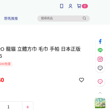
0
野馬推推
RO 龍貓 立體方巾 毛巾 手帕 日本正版
6
999免運
40