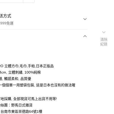
送方式
999免運
清除
紀錄
次付款
期付款
0 利率 每期
NT$80
21家銀行
RO 立體方巾,毛巾,手帕,日本正版品
庫商業銀行
第一商業銀行
4cm, 立體刺繡, 100%純棉
付款
業銀行
彰化商業銀行
, 觸感柔和, 品質優
業儲蓄銀行
台北富邦商業銀行
一個個單一用塑袋包裝, 這是日本也沒有的做法喔
華商業銀行
兆豐國際商業銀行
小企業銀行
台中商業銀行
台灣）商業銀行
華泰商業銀行
地採購, 全部現貨可馬上出貨不用等!
業銀行
遠東國際商業銀行
粉絲團：野馬日式雜貨
業銀行
永豐商業銀行
台南市東區崇德路64號1樓