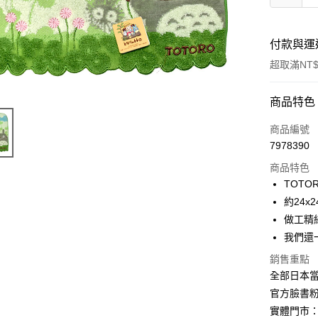
付款與運
超取滿NT$
付款方式
商品特色
信用卡一
商品編號
7978390
信用卡分
商品特色
3 期 
TOTO
合作金
約24x2
超商取貨
華南商
做工精細
LINE Pay
上海商
我們還
國泰世
Apple Pay
銷售重點
臺灣中
匯豐（
全部日本當
街口支付
聯邦商
官方臉書
元大商
悠遊付
實體門市：