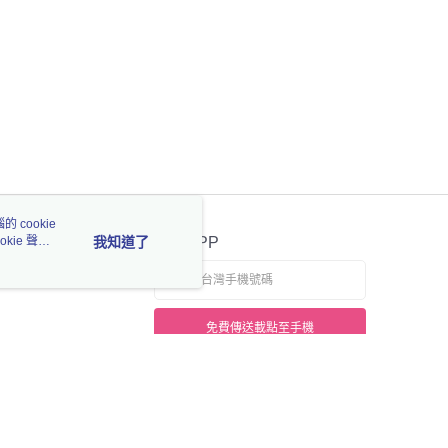
 cookie
kie 聲明
我知道了
官方APP
免費傳送載點至手機
若接到可疑電話，請洽詢165反詐騙專線
本站最佳瀏覽環境請使用 Google Chrome、Firefox 或 Edge 以上版本