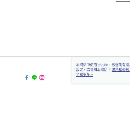
本網站中使用 cookie，欲查詢有關
設定，請參閱本網站「
隱私權條款
使用 cookie。
了解更多 >
TW-MWG1-66-48 Web2.0 Defau
© 2026 by 怡德貿易有限公司