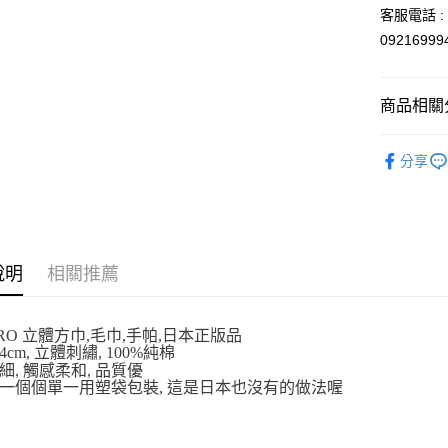
玉山商
客服電話 : 
台新國
Google Pa
0921699
台灣樂
ATM付款
商品相關分
運送方式
依角色圖
分享
全家取貨
💡日常小確
每筆NT$6
付款後全
每筆NT$6
說明
相關推薦
7-11取貨
每筆NT$6
ORO 立體方巾,毛巾,手帕,日本正版品
24cm, 立體刺繡, 100%純棉
付款後7-1
細, 觸感柔和, 品質優
每筆NT$6
一個個單一用塑袋包裝, 這是日本也沒有的做法喔
宅配
每筆NT$1