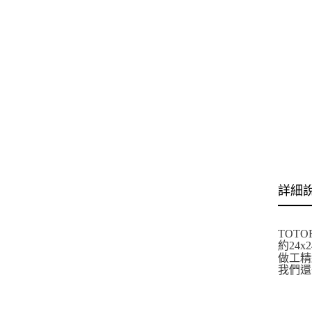
詳細
TOT
約24x
做工精
我們還