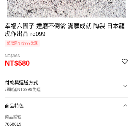
幸福六團子 達磨不倒翁 滿願成就 陶製 日本龍
虎作出品 rd099
超取滿NT$999免運
NT$966
NT$580
付款與運送方式
超取滿NT$999免運
付款方式
商品特色
信用卡一次付款
商品編號
信用卡分期付款
7868619
3 期 0 利率 每期
NT$193
21家銀行