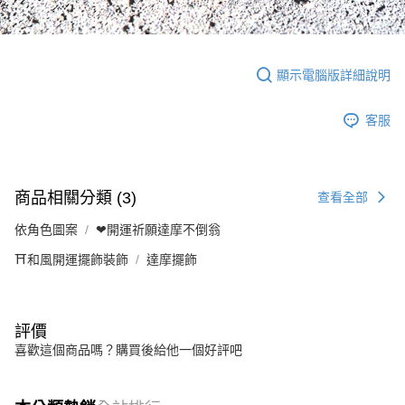
顯示電腦版詳細說明
客服
商品相關分類 (3)
查看全部
依角色圖案
❤開運祈願達摩不倒翁
⛩️和風開運擺飾裝飾
達摩擺飾
評價
喜歡這個商品嗎？購買後給他一個好評吧