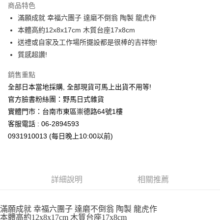
商品特色
合作金庫商業銀行
第一商業銀行
超商取貨付款
滿願成就 幸福六團子 達磨不倒翁 陶製 龍虎作
華南商業銀行
彰化商業銀行
本體高約12x8x17cm 木質台座17x8cm
LINE Pay
上海商業儲蓄銀行
台北富邦商業銀行
國泰世華商業銀行
兆豐國際商業銀行
送禮或自家及工作場所擺設都是很棒的吉祥物!
Apple Pay
臺灣中小企業銀行
台中商業銀行
質感超讚!
匯豐（台灣）商業銀行
華泰商業銀行
街口支付
聯邦商業銀行
遠東國際商業銀行
銷售重點
元大商業銀行
永豐商業銀行
悠遊付
全部日本當地採購, 全部現貨可馬上出貨不用等!
玉山商業銀行
星展（台灣）商業銀行
官方臉書粉絲團：野馬日式雜貨
台新國際商業銀行
中國信託商業銀行
Google Pay
實體門市：台南市東區崇德路64號1樓
台灣樂天信用卡公司
ATM付款
客服電話 : 06-2894593
0931910013 (每日晚上10:00以前)
運送方式
全家取貨付款
每筆NT$65，滿NT$999(含以上)免運費
詳細說明
相關推薦
付款後全家取貨
每筆NT$65，滿NT$999(含以上)免運費
滿願成就 幸福六團子 達磨不倒翁 陶製 龍虎作
本體高約12x8x17cm 木質台座17x8cm