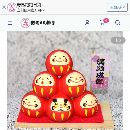
野馬跑跑日貨
開啟APP
立刻使用官方APP
0
1
/
3