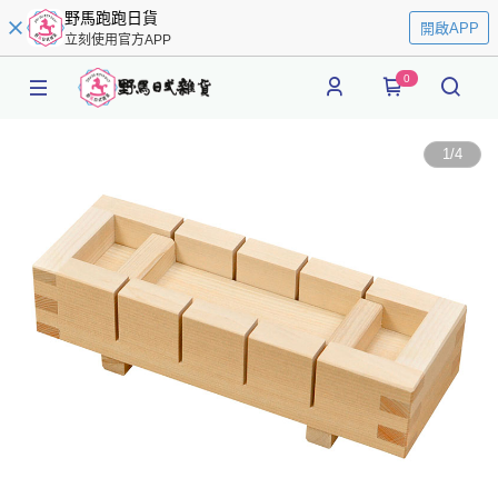
野馬跑跑日貨
開啟APP
立刻使用官方APP
0
1
/
4