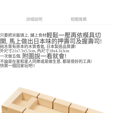
付款後全家取貨
每筆NT$65，滿NT$999(含以上)免運費
詳細說明
相關推薦
7-11取貨付款
每筆NT$65，滿NT$999(含以上)免運費
輕鬆一壓再依模具切
只要把米飯填上,
舖上食材
開,
付款後7-11取貨
馬上做出日本味的押壽司及握壽司!
純木質有原本的木質香氣, 日本製造品質讚!
每筆NT$65，滿NT$999(含以上)免運費
外尺寸21x7.5x5.5cm, 內尺寸18x4.3x3cm
附圖說一看就會!
一次做五個,
宅配
不論是在家和家人同樂或是做生意, 都是很好的工具!
每筆NT$100，滿NT$999(含以上)免運費
快買一個回家玩吧!!