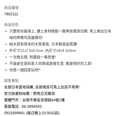
信用卡一次付款
商品編號
信用卡分期付款
7802111
3 期 0 利率 每期
NT$240
21家銀行
商品特色
合作金庫商業銀行
第一商業銀行
超商取貨付款
只要把米飯填上, 舖上食材輕鬆一壓再依模具切開, 馬上做出日本
華南商業銀行
彰化商業銀行
味的押壽司及握壽司!
LINE Pay
上海商業儲蓄銀行
台北富邦商業銀行
國泰世華商業銀行
兆豐國際商業銀行
純木質有原本的木質香氣, 日本製造品質讚!
Apple Pay
臺灣中小企業銀行
台中商業銀行
外尺寸21x7.5x5.5cm, 內尺寸18x4.3x3cm
匯豐（台灣）商業銀行
華泰商業銀行
一次做五個, 附圖說一看就會!
街口支付
聯邦商業銀行
遠東國際商業銀行
不論是在家和家人同樂或是做生意, 都是很好的工具!
元大商業銀行
永豐商業銀行
悠遊付
快買一個回家玩吧!!
玉山商業銀行
星展（台灣）商業銀行
台新國際商業銀行
中國信託商業銀行
Google Pay
銷售重點
台灣樂天信用卡公司
ATM付款
全部日本當地採購, 全部現貨可馬上出貨不用等!
官方臉書粉絲團：野馬日式雜貨
運送方式
實體門市：台南市東區崇德路64號1樓
客服電話 : 06-2894593
全家取貨付款
0921699941 (每日晚上10:00以前)
每筆NT$65，滿NT$999(含以上)免運費