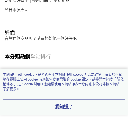
🍳廚房好幫手 | 餐廚用品
廚房用品
🎌日本製專區
評價
喜歡這個商品嗎？購買後給他一個好評吧
本分類熱銷
全站排行
本網站中使用 cookie，欲查詢有關本網站使用 cookie 方式之詳情，及若您不希
熱門標籤
望在電腦上使用 cookie 時應如何變更電腦的 cookie 設定，請參閱本網站「
隱私
權條款
」之 Cookie 聲明。您繼續使用本網站即表示您同意本公司得按本網站使
用條款之 Cookie 聲明使用 cookie。
了解更多 >
我知道了