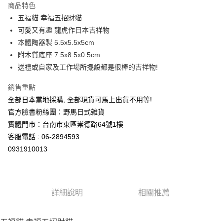
商品特色
合作金庫商業銀行
第一商業銀行
超商取貨付款
五福貓 幸福五招財貓
華南商業銀行
彰化商業銀行
可愛又有趣 龍虎作日本吉祥物
LINE Pay
上海商業儲蓄銀行
台北富邦商業銀行
國泰世華商業銀行
兆豐國際商業銀行
本體陶器製 5.5x5.5x5cm
Apple Pay
臺灣中小企業銀行
台中商業銀行
附木質底座 7.5x8.5x0.5cm
匯豐（台灣）商業銀行
華泰商業銀行
送禮或自家及工作場所擺設都是很棒的吉祥物!
街口支付
聯邦商業銀行
遠東國際商業銀行
元大商業銀行
永豐商業銀行
悠遊付
銷售重點
玉山商業銀行
星展（台灣）商業銀行
全部日本當地採購, 全部現貨可馬上出貨不用等!
台新國際商業銀行
中國信託商業銀行
Google Pay
官方臉書粉絲團：野馬日式雜貨
台灣樂天信用卡公司
ATM付款
實體門市：台南市東區崇德路64號1樓
客服電話 : 06-2894593
運送方式
0931910013
全家取貨付款
每筆NT$65，滿NT$999(含以上)免運費
詳細說明
相關推薦
付款後全家取貨
每筆NT$65，滿NT$999(含以上)免運費