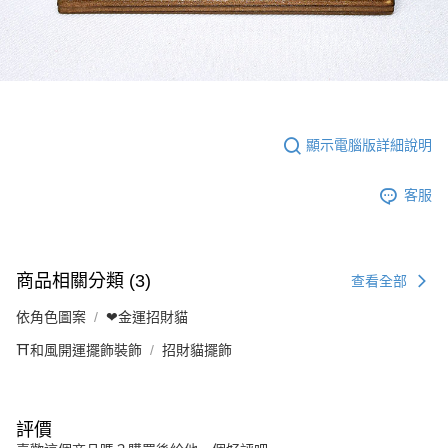
顯示電腦版詳細說明
客服
商品相關分類 (3)
查看全部
依角色圖案
❤金運招財貓
⛩️和風開運擺飾裝飾
招財貓擺飾
評價