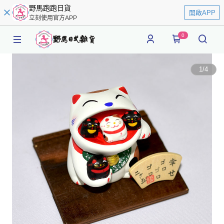
野馬跑跑日貨
開啟APP
立刻使用官方APP
0
1
/
4