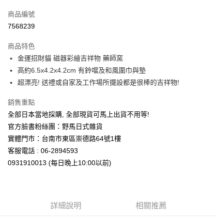
信用卡一次付款
商品編號
信用卡分期付款
7568239
3 期 0 利率 每期
NT$166
21家銀行
商品特色
合作金庫商業銀行
第一商業銀行
超商取貨付款
金運招財貓 磁器彩繪吉祥物 藥師窯
華南商業銀行
彰化商業銀行
高約6.5x4.2x4.2cm 有鈴噹及和風圍巾與墊
LINE Pay
上海商業儲蓄銀行
台北富邦商業銀行
國泰世華商業銀行
兆豐國際商業銀行
超漂亮! 送禮或自家及工作場所擺設都是很棒的吉祥物!
Apple Pay
臺灣中小企業銀行
台中商業銀行
銷售重點
匯豐（台灣）商業銀行
華泰商業銀行
街口支付
聯邦商業銀行
遠東國際商業銀行
全部日本當地採購, 全部現貨可馬上出貨不用等!
元大商業銀行
永豐商業銀行
悠遊付
官方臉書粉絲團：野馬日式雜貨
玉山商業銀行
星展（台灣）商業銀行
實體門市：台南市東區崇德路64號1樓
台新國際商業銀行
中國信託商業銀行
Google Pay
客服電話 : 06-2894593
台灣樂天信用卡公司
ATM付款
0931910013 (每日晚上10:00以前)
運送方式
全家取貨付款
詳細說明
相關推薦
每筆NT$65，滿NT$999(含以上)免運費