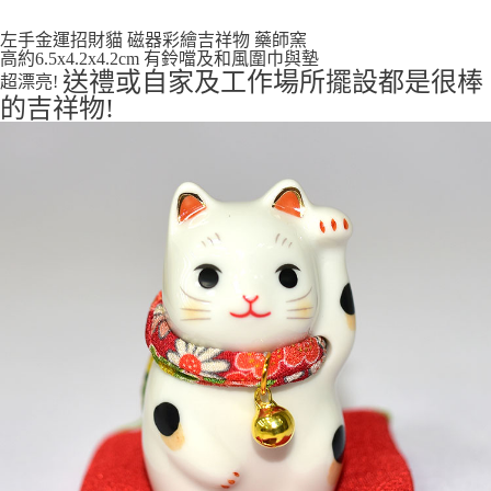
付款後全家取貨
左手金運招財貓 磁器彩繪吉祥物 藥師窯
高約6.5x4.2x4.2cm 有鈴噹及和風圍巾與墊
每筆NT$65，滿NT$999(含以上)免運費
送禮或自家及工作場所擺設都是很棒
超漂亮!
的吉祥物!
7-11取貨付款
每筆NT$65，滿NT$999(含以上)免運費
付款後7-11取貨
每筆NT$65，滿NT$999(含以上)免運費
宅配
每筆NT$100，滿NT$999(含以上)免運費