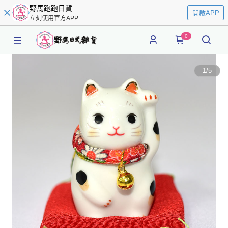
野馬跑跑日貨
開啟APP
立刻使用官方APP
0
1
/
5