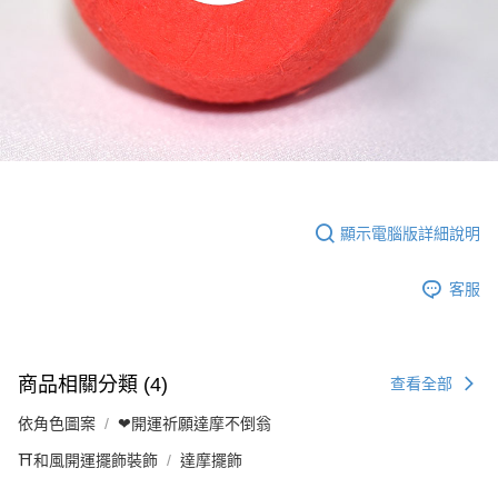
顯示電腦版詳細說明
客服
商品相關分類 (4)
查看全部
依角色圖案
❤開運祈願達摩不倒翁
⛩️和風開運擺飾裝飾
達摩擺飾