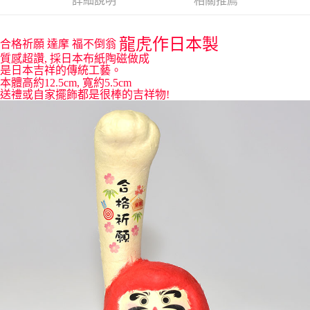
詳細說明
相關推薦
付款後全家取貨
每筆NT$65，滿NT$999(含以上)免運費
龍虎作日本製
合格祈願 達摩 福不倒翁
7-11取貨付款
質感超讚, 採日本布紙陶磁做成
每筆NT$65，滿NT$999(含以上)免運費
是日本吉祥的傳統工藝。
本體高約12.5cm, 寬約5.5cm
付款後7-11取貨
送禮或自家擺飾都是很棒的吉祥物!
每筆NT$65，滿NT$999(含以上)免運費
宅配
每筆NT$100，滿NT$999(含以上)免運費