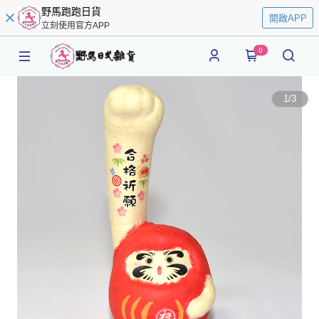
野馬跑跑日貨
開啟APP
立刻使用官方APP
0
1
/
3