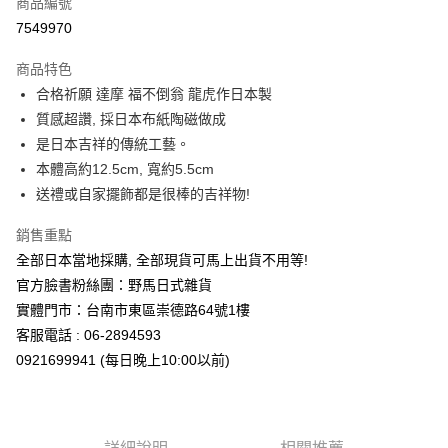
商品編號
信用卡分期付款
7549970
3 期 0 利率 每期
NT$108
21家銀行
商品特色
合作金庫商業銀行
第一商業銀行
超商取貨付款
合格祈願 達摩 福不倒翁 龍虎作日本製
華南商業銀行
彰化商業銀行
質感超讚, 採日本布紙陶磁做成
LINE Pay
上海商業儲蓄銀行
台北富邦商業銀行
國泰世華商業銀行
兆豐國際商業銀行
是日本吉祥的傳統工藝。
Apple Pay
臺灣中小企業銀行
台中商業銀行
本體高約12.5cm, 寬約5.5cm
匯豐（台灣）商業銀行
華泰商業銀行
送禮或自家擺飾都是很棒的吉祥物!
街口支付
聯邦商業銀行
遠東國際商業銀行
元大商業銀行
永豐商業銀行
悠遊付
銷售重點
玉山商業銀行
星展（台灣）商業銀行
全部日本當地採購, 全部現貨可馬上出貨不用等!
台新國際商業銀行
中國信託商業銀行
Google Pay
官方臉書粉絲團：野馬日式雜貨
台灣樂天信用卡公司
ATM付款
實體門市：台南市東區崇德路64號1樓
客服電話 : 06-2894593
運送方式
0921699941 (每日晚上10:00以前)
全家取貨付款
每筆NT$65，滿NT$999(含以上)免運費