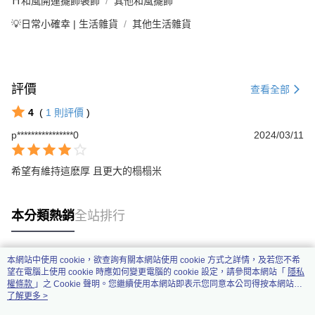
⛩️和風開運擺飾裝飾
其他和風擺飾
💡日常小確幸 | 生活雜貨
其他生活雜貨
評價
查看全部
4
(
1
則評價
)
p****************0
2024/03/11
希望有維持這麽厚 且更大的榻榻米
本分類熱銷
全站排行
本網站中使用 cookie，欲查詢有關本網站使用 cookie 方式之詳情，及若您不希
熱門標籤
望在電腦上使用 cookie 時應如何變更電腦的 cookie 設定，請參閱本網站「
隱私
權條款
」之 Cookie 聲明。您繼續使用本網站即表示您同意本公司得按本網站使
用條款之 Cookie 聲明使用 cookie。
了解更多 >