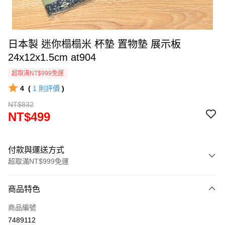
日本製 迷你榻榻米 杯墊 置物墊 展示板
24x12x1.5cm at904
超取滿NT$999免運
4
(
1
則評價
)
NT$832
NT$499
付款與運送方式
超取滿NT$999免運
付款方式
商品特色
信用卡一次付款
商品編號
信用卡分期付款
7489112