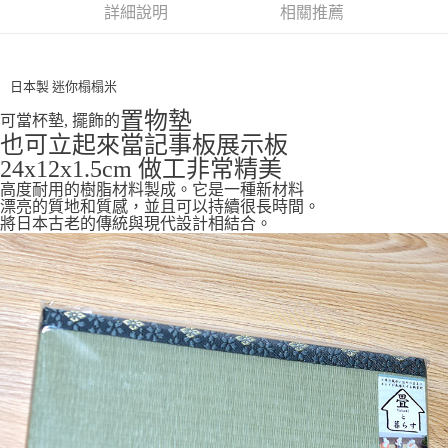
詳細說明
相關推薦
7-11取貨付款
每筆NT$65，滿NT$999(含以上)免運費
日本製 迷你榻榻米
付款後7-11取貨
置物墊
可當杯墊, 擺飾的
每筆NT$65，滿NT$999(含以上)免運費
也可立起來當記事板展示板
宅配
24x12x1.5cm 做工非常精美
每筆NT$100，滿NT$999(含以上)免運費
高度耐用的樹脂材料製成。它是一種新材料
漂亮的質地和質感，並且可以持續很長時間。
將日本古老的傳統與現代設計相結合。