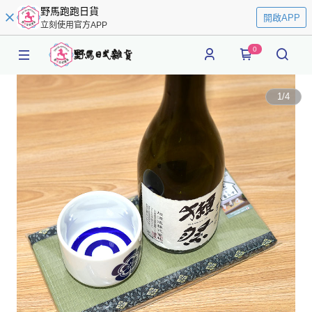
野馬跑跑日貨
開啟APP
立刻使用官方APP
0
1
/
4