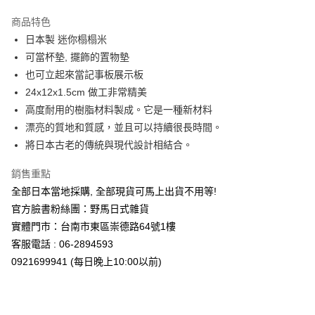
3 期 0 利率 每期
NT$166
21家銀行
商品特色
合作金庫商業銀行
第一商業銀行
超商取貨付款
日本製 迷你榻榻米
華南商業銀行
彰化商業銀行
可當杯墊, 擺飾的置物墊
LINE Pay
上海商業儲蓄銀行
台北富邦商業銀行
國泰世華商業銀行
兆豐國際商業銀行
也可立起來當記事板展示板
Apple Pay
臺灣中小企業銀行
台中商業銀行
24x12x1.5cm 做工非常精美
匯豐（台灣）商業銀行
華泰商業銀行
高度耐用的樹脂材料製成。它是一種新材料
街口支付
聯邦商業銀行
遠東國際商業銀行
漂亮的質地和質感，並且可以持續很長時間。
元大商業銀行
永豐商業銀行
悠遊付
將日本古老的傳統與現代設計相結合。
玉山商業銀行
星展（台灣）商業銀行
台新國際商業銀行
中國信託商業銀行
Google Pay
銷售重點
台灣樂天信用卡公司
ATM付款
全部日本當地採購, 全部現貨可馬上出貨不用等!
官方臉書粉絲團：野馬日式雜貨
運送方式
實體門市：台南市東區崇德路64號1樓
客服電話 : 06-2894593
全家取貨付款
0921699941 (每日晚上10:00以前)
每筆NT$65，滿NT$999(含以上)免運費
付款後全家取貨
每筆NT$65，滿NT$999(含以上)免運費