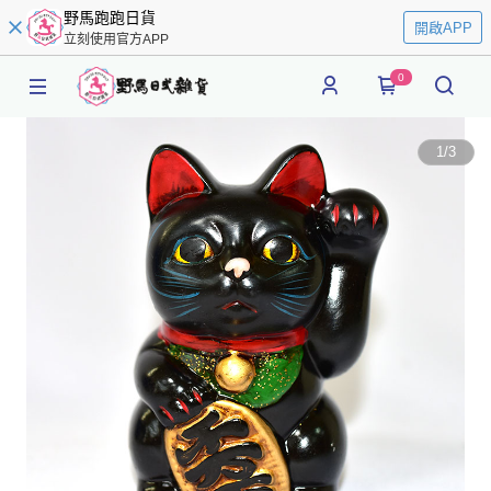
野馬跑跑日貨
開啟APP
立刻使用官方APP
0
1
/
3