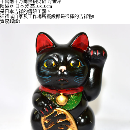
千萬兩千万両黑招財貓 貯金箱
7-11取貨付款
陶磁器 日本製 高16x10cm
每筆NT$65，滿NT$999(含以上)免運費
是日本吉祥的傳統工藝。
送禮或自家及工作場所擺設都是很棒的吉祥物!
質感超讚!
付款後7-11取貨
每筆NT$65，滿NT$999(含以上)免運費
宅配
每筆NT$100，滿NT$999(含以上)免運費