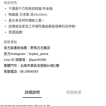
商品特色
合作金庫商業銀行
第一商業銀行
超商取貨付款
千萬兩千万両黑招財貓 貯金箱
華南商業銀行
彰化商業銀行
陶磁器 日本製 高16x10cm
LINE Pay
上海商業儲蓄銀行
台北富邦商業銀行
國泰世華商業銀行
兆豐國際商業銀行
是日本吉祥的傳統工藝。
Apple Pay
臺灣中小企業銀行
台中商業銀行
送禮或自家及工作場所擺設都是很棒的吉祥物!
匯豐（台灣）商業銀行
華泰商業銀行
質感超讚!
街口支付
聯邦商業銀行
遠東國際商業銀行
元大商業銀行
永豐商業銀行
悠遊付
銷售重點
玉山商業銀行
星展（台灣）商業銀行
官方臉書粉絲團：野馬日式雜貨
台新國際商業銀行
中國信託商業銀行
Google Pay
官方Instagram：brjaka_yema
台灣樂天信用卡公司
ATM付款
Line ID 請搜尋：@pwv9196r
實體門市：台南市東區崇德路64號1樓
運送方式
客服電話 : 06-2894593
全家取貨付款
每筆NT$65，滿NT$999(含以上)免運費
詳細說明
相關推薦
付款後全家取貨
每筆NT$65，滿NT$999(含以上)免運費