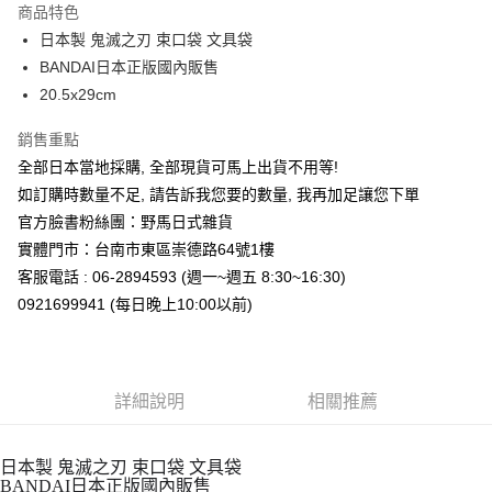
商品特色
合作金庫商業銀行
第一商業銀行
超商取貨付款
日本製 鬼滅之刃 束口袋 文具袋
華南商業銀行
彰化商業銀行
BANDAI日本正版國內販售
LINE Pay
上海商業儲蓄銀行
台北富邦商業銀行
國泰世華商業銀行
兆豐國際商業銀行
20.5x29cm
Apple Pay
臺灣中小企業銀行
台中商業銀行
銷售重點
匯豐（台灣）商業銀行
華泰商業銀行
街口支付
聯邦商業銀行
遠東國際商業銀行
全部日本當地採購, 全部現貨可馬上出貨不用等!
元大商業銀行
永豐商業銀行
悠遊付
如訂購時數量不足, 請告訴我您要的數量, 我再加足讓您下單
玉山商業銀行
星展（台灣）商業銀行
官方臉書粉絲團：野馬日式雜貨
台新國際商業銀行
中國信託商業銀行
Google Pay
實體門市：台南市東區崇德路64號1樓
台灣樂天信用卡公司
ATM付款
客服電話 : 06-2894593 (週一~週五 8:30~16:30)
0921699941 (每日晚上10:00以前)
運送方式
全家取貨付款
每筆NT$65，滿NT$999(含以上)免運費
詳細說明
相關推薦
付款後全家取貨
每筆NT$65，滿NT$999(含以上)免運費
日本製 鬼滅之刃 束口袋 文具袋
BANDAI日本正版國內販售