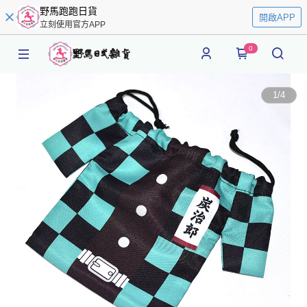
野馬跑跑日貨
開啟APP
立刻使用官方APP
0
1
/
4