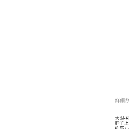
詳細
大眼招
脖子上
約高25