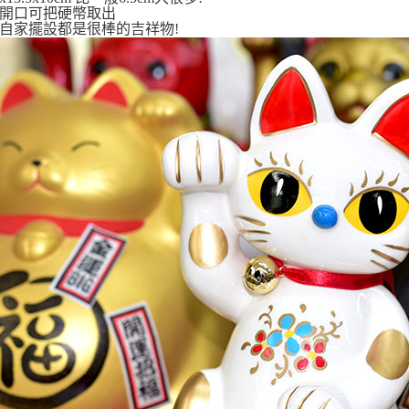
開口可把硬幣取出
宅配
自家擺設都是很棒的吉祥物!
每筆NT$1