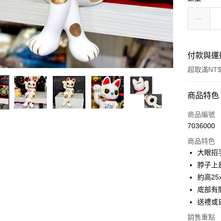
付款與運
超取滿NT$
付款方式
商品特色
信用卡一
商品編號
7036000
信用卡分
商品特色
3 期 
大眼招
合作金
脖子上
超商取貨
華南商
約高25x
LINE Pay
上海商
底部有
國泰世
送禮或
Apple Pay
臺灣中
匯豐（
銷售重點
街口支付