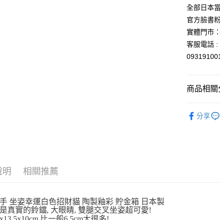
聯邦商
全部日本當
元大商
悠遊付
官方臉書
玉山商
實體門市：
台新國
Google Pa
客服電話 : 
台灣樂
ATM付款
0931910
運送方式
商品相關分
全家取貨
依角色圖
分享
每筆NT$6
⛩️和風開
付款後全
撲滿貯金
每筆NT$6
🎌日本製
7-11取貨
說明
相關推薦
每筆NT$6
付款後7-1
手 坐姿幸運白色招財貓 陶製釉彩 貯金箱 日本製
是真實的鈴鐺, 大眼睛, 雙腿交叉坐姿超可愛!
每筆NT$6
x13.5x10cm 比一般6.5cm大很多!