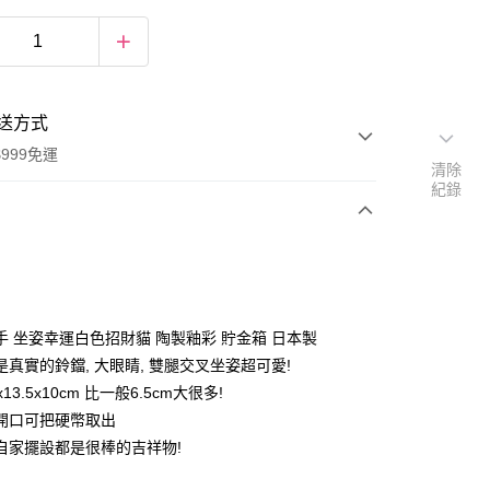
送方式
999免運
清除
紀錄
次付款
期付款
0 利率 每期
NT$519
21家銀行
手 坐姿幸運白色招財貓 陶製釉彩 貯金箱 日本製
庫商業銀行
第一商業銀行
是真實的鈴鐺, 大眼睛, 雙腿交叉坐姿超可愛!
付款
業銀行
彰化商業銀行
13.5x10cm 比一般6.5cm大很多!
業儲蓄銀行
台北富邦商業銀行
開口可把硬幣取出
華商業銀行
兆豐國際商業銀行
自家擺設都是很棒的吉祥物!
小企業銀行
台中商業銀行
台灣）商業銀行
華泰商業銀行