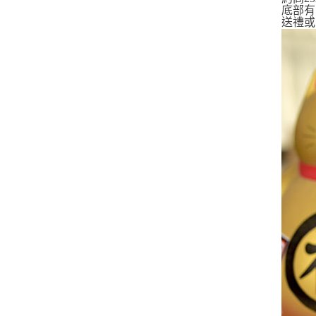
底部有
送禮或