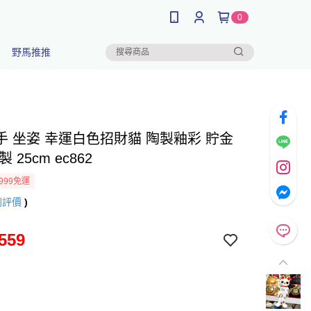
0
野馬推推
手 坐姿 幸運白色招財貓 陶製釉彩 貯金
 25cm ec862
999免運
則評價
)
559