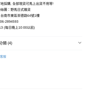
業銀行
遠東國際商業銀行
地採購, 全部現貨可馬上出貨不用等!
業銀行
永豐商業銀行
粉絲團：野馬日式雜貨
業銀行
星展（台灣）商業銀行
台南市東區崇德路64號1樓
際商業銀行
中國信託商業銀行
y
06-2894593
天信用卡公司
013 (每日晚上10:00以前)
類 (4)
付款
案
❤金運招財貓
客服
5，滿NT$999(含以上)免運費
運擺飾裝飾
招財貓擺飾
家取貨
箱
5，滿NT$999(含以上)免運費
專區
付款
5，滿NT$999(含以上)免運費
1取貨
5，滿NT$999(含以上)免運費