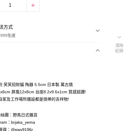
送方式
999免運
清除
紀錄
次付款
期付款
0 利率 每期
NT$89
21家銀行
 笑笑招財貓 陶器 5.5cm 日本製 萬古燒
庫商業銀行
第一商業銀行
6x6cm 屏風12x8cm 台座8.2x9.6x1cm 質感超讚!
付款
業銀行
彰化商業銀行
自家及工作場所擺設都是很棒的吉祥物!
業儲蓄銀行
台北富邦商業銀行
華商業銀行
兆豐國際商業銀行
粉絲團：野馬日式雜貨
小企業銀行
台中商業銀行
台灣）商業銀行
華泰商業銀行
ram：brjaka_yema
業銀行
遠東國際商業銀行
 請搜尋：@pwv9196r