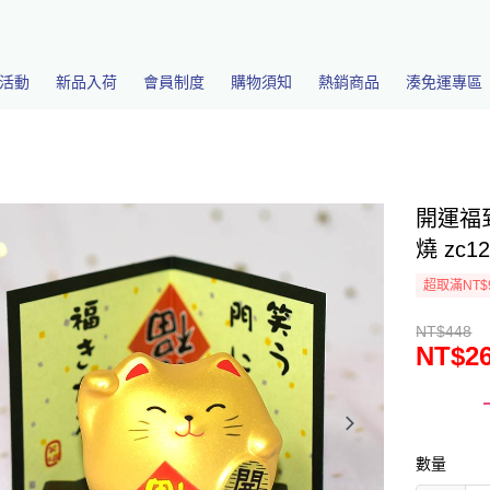
活動
新品入荷
會員制度
購物須知
熱銷商品
湊免運專區
開運福到
燒 zc1
超取滿NT$
NT$448
NT$2
數量