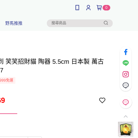
0
野馬推推
 笑笑招財貓 陶器 5.5cm 日本製 萬古
27
999免運
69