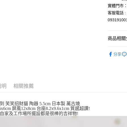
元大商
悠遊付
實體門市：
玉山商
客服電話 : 
台新國
Google Pa
0931910
台灣樂
ATM付款
商品相關分
運送方式
依角色圖
分享
全家取貨
⛩️和風開
每筆NT$6
🎌日本製
付款後全
依商品系
每筆NT$6
說明
相關推薦
7-11取貨
每筆NT$6
到 笑笑招財貓 陶器 5.5cm 日本製 萬古燒
6x6cm 屏風12x8cm 台座8.2x9.6x1cm 質感超讚!
付款後7-1
自家及工作場所擺設都是很棒的吉祥物!
每筆NT$6