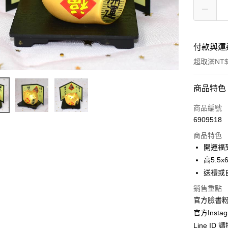
付款與運
超取滿NT$
付款方式
商品特色
信用卡一
商品編號
6909518
信用卡分
商品特色
3 期 
開運福到
合作金
高5.5x
超商取貨
華南商
送禮或
LINE Pay
上海商
銷售重點
國泰世
Apple Pay
官方臉書
臺灣中
匯豐（
官方Instag
街口支付
聯邦商
Line ID