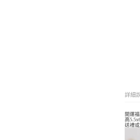
詳細
開運福
高5.5x
送禮或