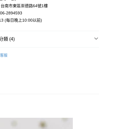
業銀行
永豐商業銀行
台南市東區崇德路64號1樓
業銀行
星展（台灣）商業銀行
06-2894593
際商業銀行
中國信託商業銀行
y
013 (每日晚上10:00以前)
天信用卡公司
類 (4)
案
❤金運招財貓
客服
付款
運擺飾裝飾
招財貓擺飾
5，滿NT$999(含以上)免運費
專區
家取貨
列
日本萬古燒擺飾
5，滿NT$999(含以上)免運費
付款
5，滿NT$999(含以上)免運費
1取貨
5，滿NT$999(含以上)免運費