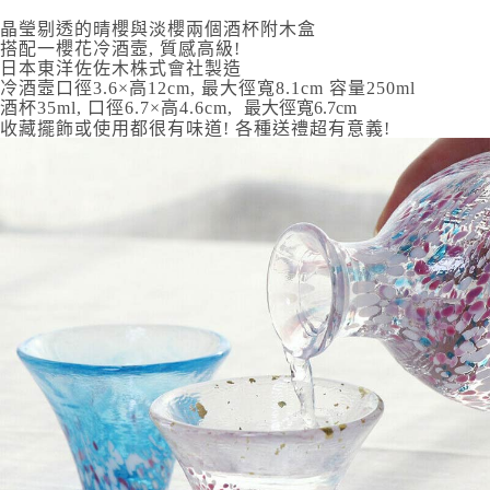
晶瑩剔透的晴櫻與淡櫻兩個酒杯附木盒
7-11取貨付款
搭配一櫻花冷酒壼, 質感高級!
每筆NT$65，滿NT$999(含以上)免運費
日本東洋佐佐木株式會社製造
最大徑寬8.1cm 容量250ml
冷酒壼口徑3.6×高12cm,
付款後7-11取貨
最大徑寬6.7cm
酒杯35ml, 口徑6.7×高4.6cm,
各種送禮超有意義!
收藏擺飾或使用都很有味道!
每筆NT$65，滿NT$999(含以上)免運費
宅配
每筆NT$100，滿NT$999(含以上)免運費