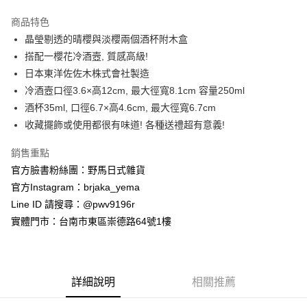
3 期 0 利率 每期
NT$743
21家銀行
商品特色
合作金庫商業銀行
第一商業銀行
超商取貨付款
晶瑩剔透的晴櫻與淡櫻兩個酒杯附木盒
華南商業銀行
彰化商業銀行
搭配一櫻花冷酒壼, 質感高級!
LINE Pay
上海商業儲蓄銀行
台北富邦商業銀行
國泰世華商業銀行
兆豐國際商業銀行
日本東洋佐佐木株式會社製造
Apple Pay
臺灣中小企業銀行
台中商業銀行
冷酒壼口徑3.6×高12cm, 最大徑寬8.1cm 容量250ml
匯豐（台灣）商業銀行
華泰商業銀行
酒杯35ml, 口徑6.7×高4.6cm, 最大徑寬6.7cm
街口支付
聯邦商業銀行
遠東國際商業銀行
收藏擺飾或使用都很有味道! 各種送禮超有意義!
元大商業銀行
永豐商業銀行
悠遊付
玉山商業銀行
星展（台灣）商業銀行
銷售重點
台新國際商業銀行
中國信託商業銀行
Google Pay
官方臉書粉絲團：野馬日式雜貨
台灣樂天信用卡公司
ATM付款
官方Instagram：brjaka_yema
Line ID 請搜尋：@pwv9196r
運送方式
實體門市：台南市東區崇德路64號1樓
全家取貨付款
每筆NT$65，滿NT$999(含以上)免運費
詳細說明
相關推薦
付款後全家取貨
每筆NT$65，滿NT$999(含以上)免運費