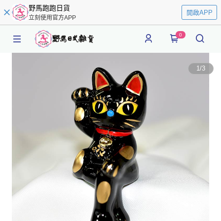
野馬跑跑日貨
開啟APP
立刻使用官方APP
0
1
/
3