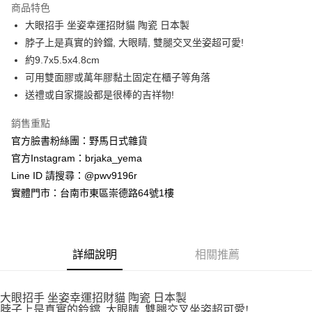
商品特色
合作金庫商業銀行
第一商業銀行
超商取貨付款
大眼招手 坐姿幸運招財貓 陶瓷 日本製
華南商業銀行
彰化商業銀行
脖子上是真實的鈴鐺, 大眼睛, 雙腿交叉坐姿超可愛!
LINE Pay
上海商業儲蓄銀行
台北富邦商業銀行
國泰世華商業銀行
兆豐國際商業銀行
約9.7x5.5x4.8cm
Apple Pay
臺灣中小企業銀行
台中商業銀行
可用雙面膠或萬年膠黏土固定在櫃子等角落
匯豐（台灣）商業銀行
華泰商業銀行
送禮或自家擺設都是很棒的吉祥物!
街口支付
聯邦商業銀行
遠東國際商業銀行
元大商業銀行
永豐商業銀行
悠遊付
銷售重點
玉山商業銀行
星展（台灣）商業銀行
官方臉書粉絲團：野馬日式雜貨
台新國際商業銀行
中國信託商業銀行
Google Pay
官方Instagram：brjaka_yema
台灣樂天信用卡公司
ATM付款
Line ID 請搜尋：@pwv9196r
實體門市：台南市東區崇德路64號1樓
運送方式
全家取貨付款
每筆NT$65，滿NT$999(含以上)免運費
詳細說明
相關推薦
付款後全家取貨
每筆NT$65，滿NT$999(含以上)免運費
大眼招手 坐姿幸運招財貓 陶瓷 日本製
脖子上是真實的鈴鐺, 大眼睛, 雙腿交叉坐姿超可愛!