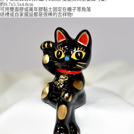
7-11取貨付款
約9.7x5.5x4.8cm
可用雙面膠或萬年膠黏土固定在櫃子等角落
每筆NT$65，滿NT$999(含以上)免運費
送禮或自家擺設都是很棒的吉祥物!
付款後7-11取貨
每筆NT$65，滿NT$999(含以上)免運費
宅配
每筆NT$100，滿NT$999(含以上)免運費