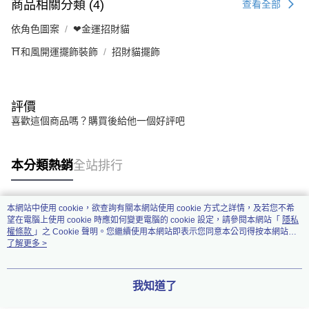
商品相關分類 (4)
查看全部
依角色圖案
❤金運招財貓
⛩️和風開運擺飾裝飾
招財貓擺飾
評價
喜歡這個商品嗎？購買後給他一個好評吧
本分類熱銷
全站排行
本網站中使用 cookie，欲查詢有關本網站使用 cookie 方式之詳情，及若您不希
熱門標籤
望在電腦上使用 cookie 時應如何變更電腦的 cookie 設定，請參閱本網站「
隱私
權條款
」之 Cookie 聲明。您繼續使用本網站即表示您同意本公司得按本網站使
用條款之 Cookie 聲明使用 cookie。
了解更多 >
我知道了