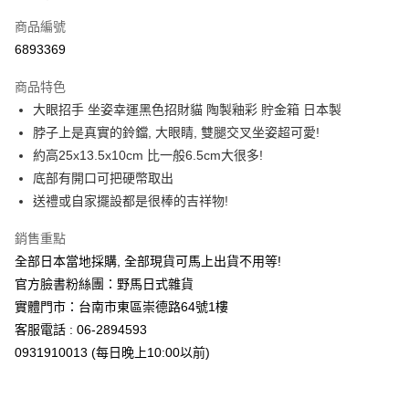
信用卡一次付款
商品編號
信用卡分期付款
6893369
3 期 0 利率 每期
NT$519
21家銀行
商品特色
合作金庫商業銀行
第一商業銀行
超商取貨付款
大眼招手 坐姿幸運黑色招財貓 陶製釉彩 貯金箱 日本製
華南商業銀行
彰化商業銀行
脖子上是真實的鈴鐺, 大眼睛, 雙腿交叉坐姿超可愛!
LINE Pay
上海商業儲蓄銀行
台北富邦商業銀行
國泰世華商業銀行
兆豐國際商業銀行
約高25x13.5x10cm 比一般6.5cm大很多!
Apple Pay
臺灣中小企業銀行
台中商業銀行
底部有開口可把硬幣取出
匯豐（台灣）商業銀行
華泰商業銀行
送禮或自家擺設都是很棒的吉祥物!
街口支付
聯邦商業銀行
遠東國際商業銀行
元大商業銀行
永豐商業銀行
悠遊付
銷售重點
玉山商業銀行
星展（台灣）商業銀行
全部日本當地採購, 全部現貨可馬上出貨不用等!
台新國際商業銀行
中國信託商業銀行
Google Pay
官方臉書粉絲團：野馬日式雜貨
台灣樂天信用卡公司
ATM付款
實體門市：台南市東區崇德路64號1樓
客服電話 : 06-2894593
運送方式
0931910013 (每日晚上10:00以前)
全家取貨付款
每筆NT$65，滿NT$999(含以上)免運費