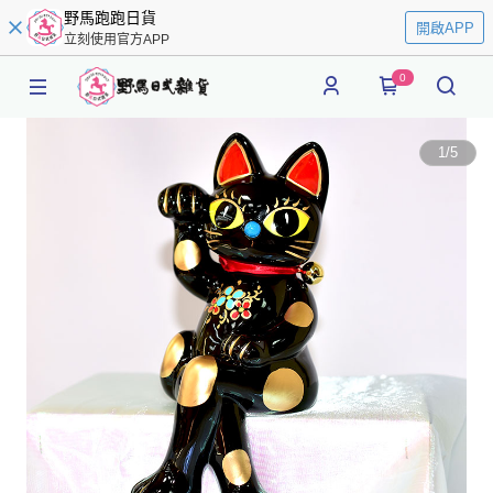
野馬跑跑日貨
開啟APP
立刻使用官方APP
0
1
/
5