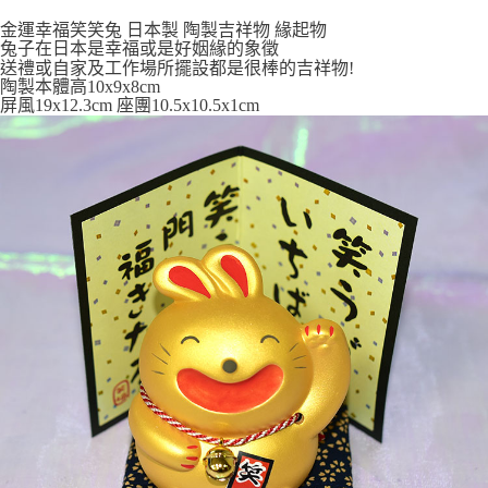
7-11取貨付款
金運幸福笑笑兔 日本製 陶製吉祥物 緣起物
每筆NT$65，滿NT$999(含以上)免運費
兔子在日本是幸福或是好姻緣的象徵
送禮或自家及工作場所擺設都是很棒的吉祥物!
付款後7-11取貨
陶製本體高10x9x8cm
屏風19x12.3cm 座團10.5x10.5x1cm
每筆NT$65，滿NT$999(含以上)免運費
宅配
每筆NT$100，滿NT$999(含以上)免運費