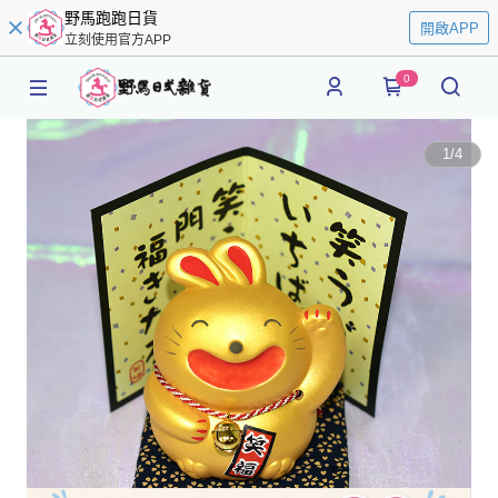
野馬跑跑日貨
開啟APP
立刻使用官方APP
0
1
/
4