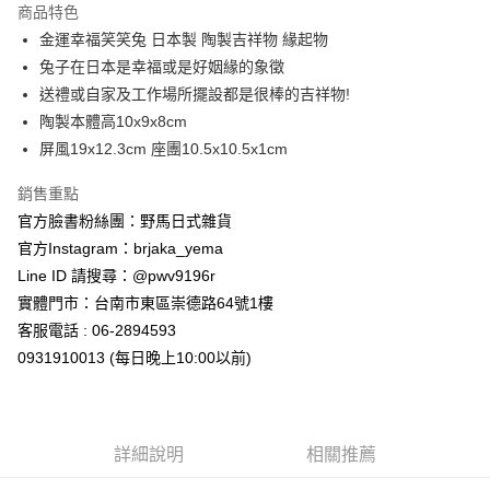
商品特色
合作金庫商業銀行
第一商業銀行
超商取貨付款
金運幸福笑笑兔 日本製 陶製吉祥物 緣起物
華南商業銀行
彰化商業銀行
兔子在日本是幸福或是好姻緣的象徵
LINE Pay
上海商業儲蓄銀行
台北富邦商業銀行
國泰世華商業銀行
兆豐國際商業銀行
送禮或自家及工作場所擺設都是很棒的吉祥物!
Apple Pay
臺灣中小企業銀行
台中商業銀行
陶製本體高10x9x8cm
匯豐（台灣）商業銀行
華泰商業銀行
屏風19x12.3cm 座團10.5x10.5x1cm
街口支付
聯邦商業銀行
遠東國際商業銀行
元大商業銀行
永豐商業銀行
悠遊付
銷售重點
玉山商業銀行
星展（台灣）商業銀行
官方臉書粉絲團：野馬日式雜貨
台新國際商業銀行
中國信託商業銀行
Google Pay
官方Instagram：brjaka_yema
台灣樂天信用卡公司
ATM付款
Line ID 請搜尋：@pwv9196r
實體門市：台南市東區崇德路64號1樓
運送方式
客服電話 : 06-2894593
0931910013 (每日晚上10:00以前)
全家取貨付款
每筆NT$65，滿NT$999(含以上)免運費
付款後全家取貨
詳細說明
相關推薦
每筆NT$65，滿NT$999(含以上)免運費