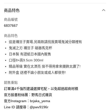
付款方式
商品特色
信用卡一次付款
商品編號
信用卡分期付款
6837667
3 期 0 利率 每期
NT$210
21家銀行
商品特色
合作金庫商業銀行
第一商業銀行
超商取貨付款
這是禰豆子賣場,另兩款請找我賣場鬼滅分類裡有
華南商業銀行
彰化商業銀行
鬼滅之刃 禰豆子 磁器馬克杯
LINE Pay
上海商業儲蓄銀行
台北富邦商業銀行
國泰世華商業銀行
兆豐國際商業銀行
日本製 有證紙日本國內販售
Apple Pay
臺灣中小企業銀行
台中商業銀行
口徑8×高9.5cm 300ml
匯豐（台灣）商業銀行
華泰商業銀行
精品等級 實在太漂亮 捨不得用拿來擺飾太讚了!
街口支付
聯邦商業銀行
遠東國際商業銀行
附外盒 送禮不論小朋友或成人都很夯!
元大商業銀行
永豐商業銀行
悠遊付
玉山商業銀行
星展（台灣）商業銀行
銷售重點
台新國際商業銀行
中國信託商業銀行
Google Pay
訂單滿4千強烈建議選擇宅配，以免超過超商材積
台灣樂天信用卡公司
ATM付款
官方臉書粉絲團：野馬日式雜貨
官方Instagram：brjaka_yema
運送方式
Line ID 請搜尋：@pwv9196r