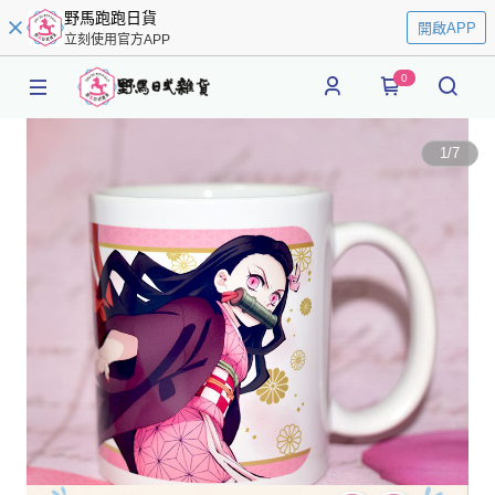
野馬跑跑日貨
開啟APP
立刻使用官方APP
0
1
/
7