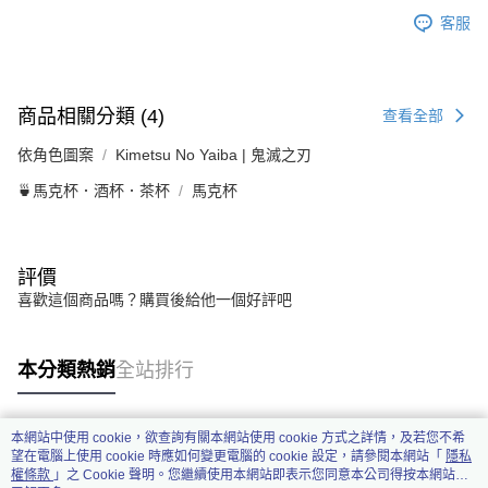
客服
商品相關分類 (4)
查看全部
依角色圖案
Kimetsu No Yaiba | 鬼滅之刃
🍵馬克杯．酒杯．茶杯
馬克杯
評價
喜歡這個商品嗎？購買後給他一個好評吧
本分類熱銷
全站排行
本網站中使用 cookie，欲查詢有關本網站使用 cookie 方式之詳情，及若您不希
熱門標籤
望在電腦上使用 cookie 時應如何變更電腦的 cookie 設定，請參閱本網站「
隱私
權條款
」之 Cookie 聲明。您繼續使用本網站即表示您同意本公司得按本網站使