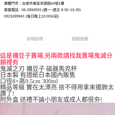
實體門市：台南市東區崇德路64號1樓
全家取貨付款
客服電話 : 06-2894593 (週一~週五 8:30~16:30)
每筆NT$65，滿NT$999(含以上)免運費
0921699941 (每日晚上10:00以前)
付款後全家取貨
每筆NT$65，滿NT$999(含以上)免運費
7-11取貨付款
詳細說明
相關推薦
每筆NT$65，滿NT$999(含以上)免運費
付款後7-11取貨
這是禰豆子賣場,另兩款請找我賣場鬼滅分
每筆NT$65，滿NT$999(含以上)免運費
類裡有
鬼滅之刃 禰豆子 磁器馬克杯
宅配
日本製 有證紙日本國內販售
每筆NT$100，滿NT$999(含以上)免運費
口徑8×高9.5cm 300ml
精品等級 實在太漂亮 捨不得用拿來擺飾太
讚了!
附外盒 送禮不論小朋友或成人都很夯!