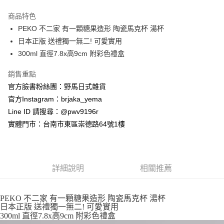
3 期 0 利率 每期
NT$166
21家銀行
商品特色
合作金庫商業銀行
第一商業銀行
超商取貨付款
PEKO 不二家 有一顆糖果造形 陶瓷馬克杯 湯杯
華南商業銀行
彰化商業銀行
日本正版 送禮獨一無二! 可愛實用
LINE Pay
上海商業儲蓄銀行
台北富邦商業銀行
國泰世華商業銀行
兆豐國際商業銀行
300ml 直徑7.8x高9cm 附彩色禮盒
Apple Pay
臺灣中小企業銀行
台中商業銀行
銷售重點
匯豐（台灣）商業銀行
華泰商業銀行
街口支付
聯邦商業銀行
遠東國際商業銀行
官方臉書粉絲團：野馬日式雜貨
元大商業銀行
永豐商業銀行
悠遊付
官方Instagram：brjaka_yema
玉山商業銀行
星展（台灣）商業銀行
Line ID 請搜尋：@pwv9196r
台新國際商業銀行
中國信託商業銀行
Google Pay
實體門市：台南市東區崇德路64號1樓
台灣樂天信用卡公司
ATM付款
運送方式
詳細說明
相關推薦
全家取貨付款
每筆NT$65，滿NT$999(含以上)免運費
PEKO 不二家 有一顆糖果造形 陶瓷馬克杯 湯杯
日本正版 送禮獨一無二! 可愛實用
付款後全家取貨
300ml 直徑7.8x高9cm 附彩色禮盒
每筆NT$65，滿NT$999(含以上)免運費