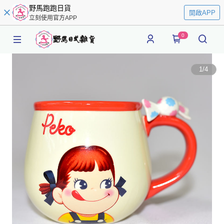
野馬跑跑日貨
開啟APP
立刻使用官方APP
0
1
/
4