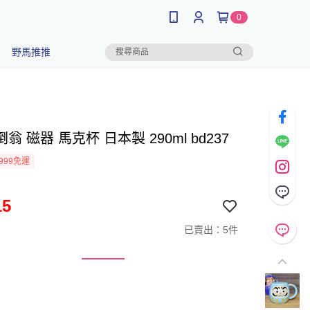
0
野馬推推
翁 磁器 馬克杯 日本製 290ml bd237
999免運
15
已賣出：5件