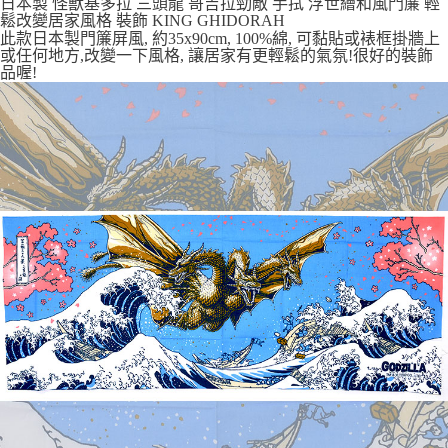
每筆NT$65，滿NT$999(含以上)免運費
日本製 怪獸基多拉 三頭龍 哥吉拉勁敵 手拭 浮世繪和風門簾 輕
鬆改變居家風格 裝飾 KING GHIDORAH
7-11取貨付款
此款日本製門簾屏風, 約35x90cm, 100%綿, 可黏貼或裱框掛牆上
或任何地方,改變一下風格, 讓居家有更輕鬆的氣氛!很好的裝飾
每筆NT$65，滿NT$999(含以上)免運費
品喔!
付款後7-11取貨
每筆NT$65，滿NT$999(含以上)免運費
宅配
每筆NT$100，滿NT$999(含以上)免運費