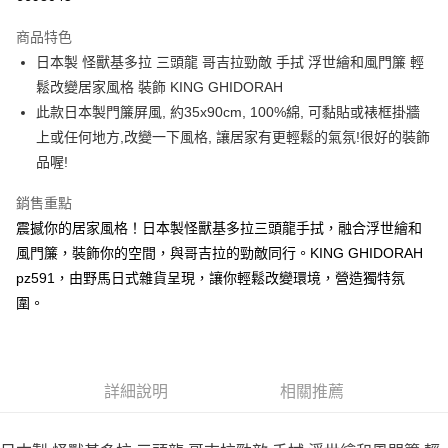
3 期 0 利率 每期
NT$132
21家銀行
商品特色
合作金庫商業銀行
第一商業銀行
超商取貨付款
日本製 怪獸基多拉 三頭龍 哥吉拉勁敵 手拭 浮世繪和風門簾 輕
華南商業銀行
彰化商業銀行
鬆改變居家風格 裝飾 KING GHIDORAH
LINE Pay
上海商業儲蓄銀行
台北富邦商業銀行
國泰世華商業銀行
兆豐國際商業銀行
此款日本製門簾屏風, 約35x90cm, 100%綿, 可黏貼或裱框掛牆
Apple Pay
臺灣中小企業銀行
台中商業銀行
上或任何地方,改變一下風格, 讓居家有更輕鬆的氣氛!很好的裝飾
匯豐（台灣）商業銀行
華泰商業銀行
品喔!
街口支付
聯邦商業銀行
遠東國際商業銀行
元大商業銀行
永豐商業銀行
悠遊付
銷售重點
玉山商業銀行
星展（台灣）商業銀行
震撼你的居家風格！日本製怪獸基多拉三頭龍手拭，融合浮世繪和
台新國際商業銀行
中國信託商業銀行
Google Pay
風門簾，裝飾你的空間，與哥吉拉的勁敵同行。KING GHIDORAH
台灣樂天信用卡公司
ATM付款
pz591，由野馬日式雜貨呈現，讓你輕鬆改變環境，營造獨特氛
圍。
運送方式
全家取貨付款
每筆NT$65，滿NT$999(含以上)免運費
詳細說明
相關推薦
付款後全家取貨