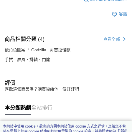
客服
商品相關分類 (4)
查看全部
依角色圖案
Godzilla | 哥吉拉怪獸
手拭．屏風．掛軸．門簾
評價
喜歡這個商品嗎？購買後給他一個好評吧
本分類熱銷
全站排行
本網站中使用 cookie，欲查詢有關本網站使用 cookie 方式之詳情，及若您不希
熱門標籤
望在電腦上使用 cookie 時應如何變更電腦的 cookie 設定，請參閱本網站「
隱私