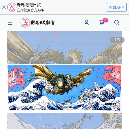
野馬跑跑日貨
開啟APP
立刻使用官方APP
0
1
/
3