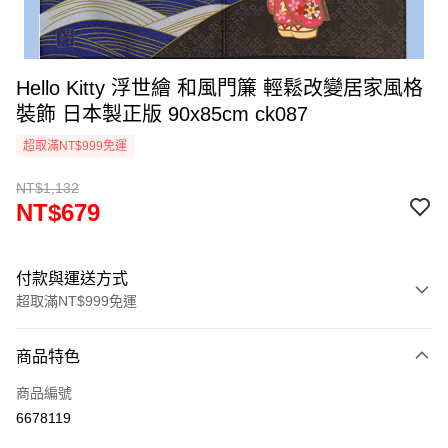
Hello Kitty 浮世繪 和風門簾 輕鬆改變居家風格
裝飾 日本製正版 90x85cm ck087
超取滿NT$999免運
NT$1,132
NT$679
付款與運送方式
超取滿NT$999免運
付款方式
商品特色
信用卡一次付款
商品編號
信用卡分期付款
6678119
3 期 0 利率 每期
NT$226
21家銀行