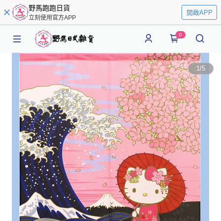
野馬跑跑日貨
開啟APP
立刻使用官方APP
0
1
/
5