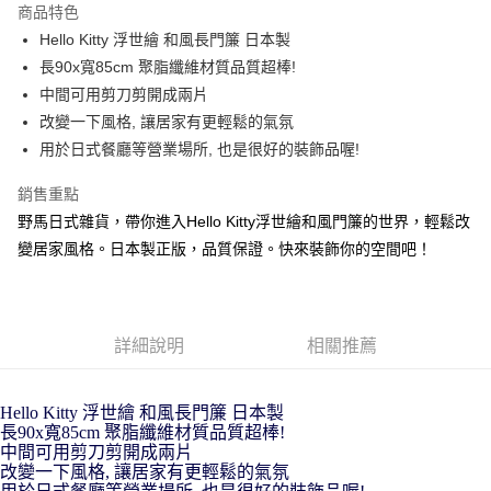
商品特色
合作金庫商業銀行
第一商業銀行
超商取貨付款
Hello Kitty 浮世繪 和風長門簾 日本製
華南商業銀行
彰化商業銀行
長90x寬85cm 聚脂纖維材質品質超棒!
LINE Pay
上海商業儲蓄銀行
台北富邦商業銀行
國泰世華商業銀行
兆豐國際商業銀行
中間可用剪刀剪開成兩片
Apple Pay
臺灣中小企業銀行
台中商業銀行
改變一下風格, 讓居家有更輕鬆的氣氛
匯豐（台灣）商業銀行
華泰商業銀行
用於日式餐廳等營業場所, 也是很好的裝飾品喔!
街口支付
聯邦商業銀行
遠東國際商業銀行
元大商業銀行
永豐商業銀行
悠遊付
銷售重點
玉山商業銀行
星展（台灣）商業銀行
野馬日式雜貨，帶你進入Hello Kitty浮世繪和風門簾的世界，輕鬆改
台新國際商業銀行
中國信託商業銀行
Google Pay
變居家風格。日本製正版，品質保證。快來裝飾你的空間吧！
台灣樂天信用卡公司
ATM付款
運送方式
詳細說明
相關推薦
全家取貨付款
每筆NT$65，滿NT$999(含以上)免運費
Hello Kitty 浮世繪 和風長門簾 日本製
長90x寬85cm 聚脂纖維材質品質超棒!
付款後全家取貨
中間可用剪刀剪開成兩片
每筆NT$65，滿NT$999(含以上)免運費
改變一下風格, 讓居家有更輕鬆的氣氛