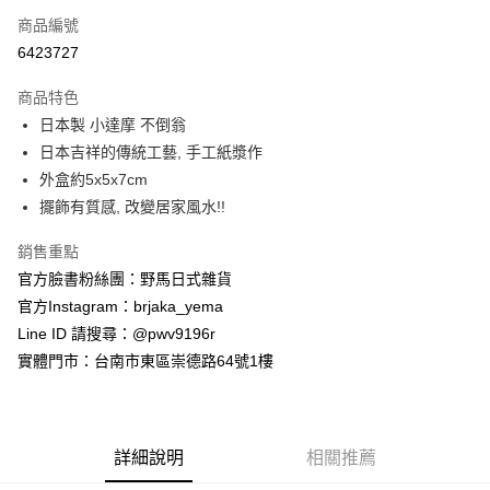
商品編號
信用卡分期付款
6423727
3 期 0 利率 每期
NT$55
21家銀行
商品特色
合作金庫商業銀行
第一商業銀行
超商取貨付款
日本製 小達摩 不倒翁
華南商業銀行
彰化商業銀行
日本吉祥的傳統工藝, 手工紙漿作
LINE Pay
上海商業儲蓄銀行
台北富邦商業銀行
國泰世華商業銀行
兆豐國際商業銀行
外盒約5x5x7cm
Apple Pay
臺灣中小企業銀行
台中商業銀行
擺飾有質感, 改變居家風水!!
匯豐（台灣）商業銀行
華泰商業銀行
街口支付
聯邦商業銀行
遠東國際商業銀行
銷售重點
元大商業銀行
永豐商業銀行
悠遊付
官方臉書粉絲團：野馬日式雜貨
玉山商業銀行
星展（台灣）商業銀行
官方Instagram：brjaka_yema
台新國際商業銀行
中國信託商業銀行
Google Pay
Line ID 請搜尋：@pwv9196r
台灣樂天信用卡公司
ATM付款
實體門市：台南市東區崇德路64號1樓
運送方式
全家取貨付款
詳細說明
相關推薦
每筆NT$65，滿NT$999(含以上)免運費