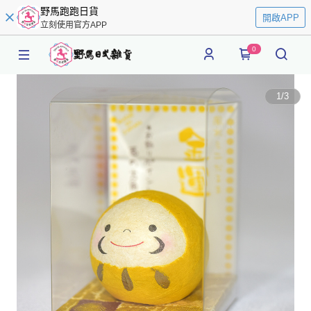
野馬跑跑日貨
開啟APP
立刻使用官方APP
0
1
/
3