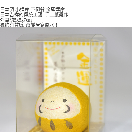
付款後全家取貨
日本製 小達摩 不倒翁 金運達摩
日本吉祥的傳統工藝, 手工紙漿作
每筆NT$65，滿NT$999(含以上)免運費
外盒約5x5x7cm
擺飾有質感, 改變居家風水!!
7-11取貨付款
每筆NT$65，滿NT$999(含以上)免運費
付款後7-11取貨
每筆NT$65，滿NT$999(含以上)免運費
宅配
每筆NT$100，滿NT$999(含以上)免運費