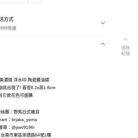
送方式
999免運
清除
紀錄
次付款
期付款
0 利率 每期
NT$55
21家銀行
 美濃燒 浮水印 陶瓷醬油碟
庫商業銀行
第一商業銀行
就出現了! 直徑8.2x高1.8cm
付款
業銀行
彰化商業銀行
有它款花色可選購
業儲蓄銀行
台北富邦商業銀行
華商業銀行
兆豐國際商業銀行
粉絲團：野馬日式雜貨
小企業銀行
台中商業銀行
台灣）商業銀行
華泰商業銀行
ram：brjaka_yema
業銀行
遠東國際商業銀行
 請搜尋：@pwv9196r
業銀行
永豐商業銀行
台南市東區崇德路64號1樓