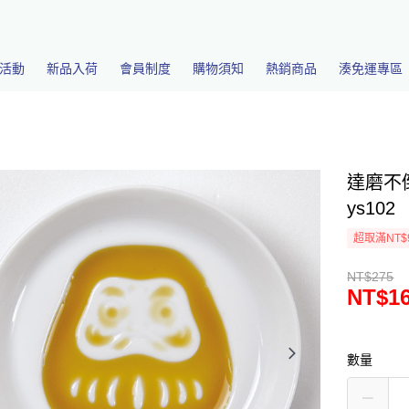
活動
新品入荷
會員制度
購物須知
熱銷商品
湊免運專區
達磨不
ys102
超取滿NT$
NT$275
NT$1
數量