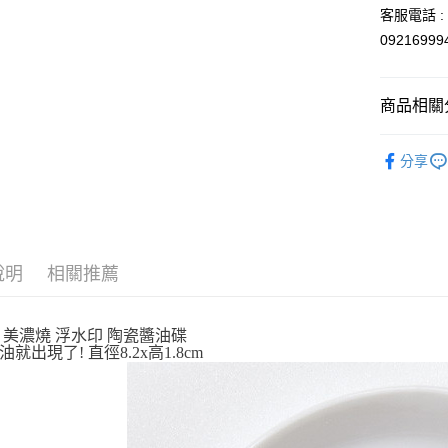
玉山商
客服電話 : 0
台新國
Google Pa
0921699
台灣樂
ATM付款
商品相關分
運送方式
依角色圖
分享
全家取貨
🍳廚房好幫
每筆NT$6
🎌日本製
付款後全
每筆NT$6
說明
相關推薦
7-11取貨
每筆NT$6
 美濃燒 浮水印 陶瓷醬油碟
就出現了! 直徑8.2x高1.8cm
付款後7-1
每筆NT$6
宅配
每筆NT$1