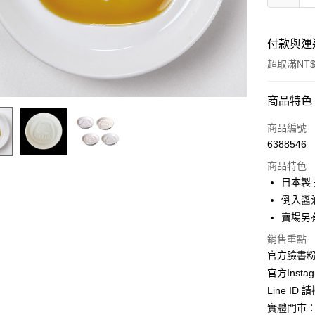
付款與運
超取滿NT$
付款方式
商品特色
信用卡一
商品編號
6388546
信用卡分
商品特色
3 期 
日本製
合作金
倒入醬油
超商取貨
華南商
賣場另
LINE Pay
上海商
銷售重點
國泰世
Apple Pay
官方臉書
臺灣中
匯豐（
官方Instag
街口支付
聯邦商
Line ID
元大商
悠遊付
實體門市：