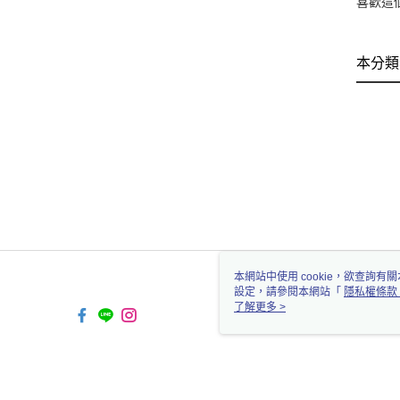
喜歡這
本分類
本網站中使用 cookie，欲查詢有關
設定，請參閱本網站「
隱私權條款
使用 cookie。
了解更多 >