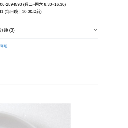
業銀行
星展（台灣）商業銀行
6-2894593 (週二~週六 8:30~16:30)
際商業銀行
中國信託商業銀行
y
941 (每日晚上10:00以前)
天信用卡公司
類 (3)
案
❤開運祈願達摩不倒翁
客服
付款
手 | 餐廚用品
碗．盤
5，滿NT$999(含以上)免運費
專區
家取貨
5，滿NT$999(含以上)免運費
付款
5，滿NT$999(含以上)免運費
1取貨
5，滿NT$999(含以上)免運費
00，滿NT$999(含以上)免運費