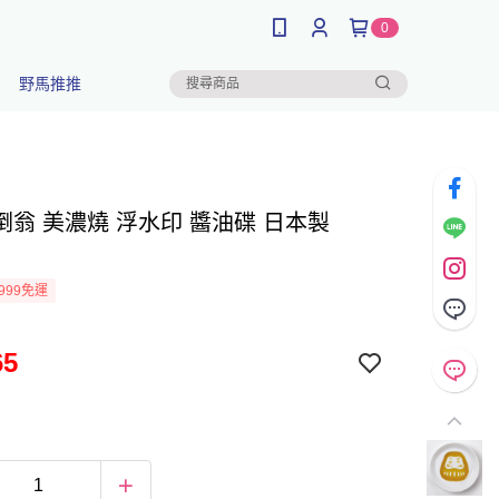
0
野馬推推
倒翁 美濃燒 浮水印 醬油碟 日本製
999免運
65