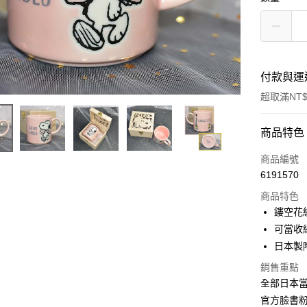
付款與運
超取滿NT$
付款方式
商品特色
信用卡一
商品編號
6191570
信用卡分
商品特色
3 期 
鏤空花紋木
合作金
可當收
超商取貨
華南商
日本製陶
LINE Pay
上海商
銷售重點
國泰世
Apple Pay
全部日本當
臺灣中
匯豐（
官方臉書
街口支付