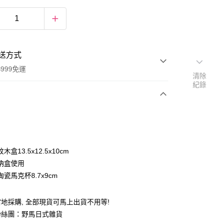
送方式
999免運
清除
紀錄
次付款
期付款
0 利率 每期
NT$250
21家銀行
盒13.5x12.5x10cm
庫商業銀行
第一商業銀行
納盒使用
付款
業銀行
彰化商業銀行
瓷馬克杯8.7x9cm
業儲蓄銀行
台北富邦商業銀行
華商業銀行
兆豐國際商業銀行
地採購, 全部現貨可馬上出貨不用等!
小企業銀行
台中商業銀行
台灣）商業銀行
華泰商業銀行
粉絲團：野馬日式雜貨