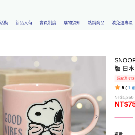
活動
新品入荷
會員制度
購物須知
熱銷商品
湊免運專區
SNOO
版 日本製
超取滿NT$
5 (
1
NT$1,250
NT$7
數量