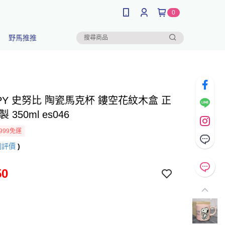
0
野馬推推
PY 史努比 陶瓷馬克杯 鏤空花紋木盒 正
 350ml es046
999免運
則評價
)
50