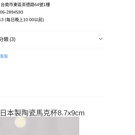
業銀行
遠東國際商業銀行
台南市東區崇德路64號1樓
業銀行
永豐商業銀行
06-2894593
業銀行
星展（台灣）商業銀行
013 (每日晚上10:00以前)
際商業銀行
中國信託商業銀行
y
天信用卡公司
類 (3)
案
Snoopy | 史努比
客服
．酒杯．茶杯
馬克杯
付款
專區
5，滿NT$999(含以上)免運費
家取貨
5，滿NT$999(含以上)免運費
付款
5，滿NT$999(含以上)免運費
用日本製陶瓷馬克杯8.7x9cm
1取貨
5，滿NT$999(含以上)免運費