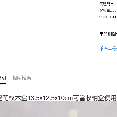
聯邦商
實體門市：
元大商
悠遊付
客服電話 : 
玉山商
0931910
台新國
Google Pa
台灣樂
ATM付款
商品相關分
依角色圖
運送方式
分享
🍵馬克杯
全家取貨
🎌日本製
每筆NT$6
付款後全
說明
相關推薦
每筆NT$6
7-11取貨
每筆NT$6
花紋木盒13.5x12.5x10cm可當收納盒使
付款後7-1
每筆NT$6