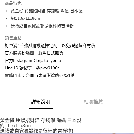
商品特色
合作金庫商業銀行
第一商業銀行
超商取貨付款
黃金槌 鈴鐺招財貓 存錢罐 陶磁 日本製
華南商業銀行
彰化商業銀行
約11.5x11x8cm
LINE Pay
上海商業儲蓄銀行
台北富邦商業銀行
國泰世華商業銀行
兆豐國際商業銀行
送禮或自家擺設都是很棒的吉祥物!
Apple Pay
臺灣中小企業銀行
台中商業銀行
銷售重點
匯豐（台灣）商業銀行
華泰商業銀行
街口支付
聯邦商業銀行
遠東國際商業銀行
訂單滿4千強烈建議選擇宅配，以免超過超商材積
元大商業銀行
永豐商業銀行
悠遊付
官方臉書粉絲團：野馬日式雜貨
玉山商業銀行
星展（台灣）商業銀行
官方Instagram：brjaka_yema
台新國際商業銀行
中國信託商業銀行
Google Pay
Line ID 請搜尋：@pwv9196r
台灣樂天信用卡公司
ATM付款
實體門市：台南市東區崇德路64號1樓
運送方式
全家取貨付款
詳細說明
相關推薦
每筆NT$65，滿NT$999(含以上)免運費
付款後全家取貨
黃金槌 鈴鐺招財貓 存錢罐 陶磁 日本製
約11.5x11x8cm
每筆NT$65，滿NT$999(含以上)免運費
送禮或自家擺設都是很棒的吉祥物!