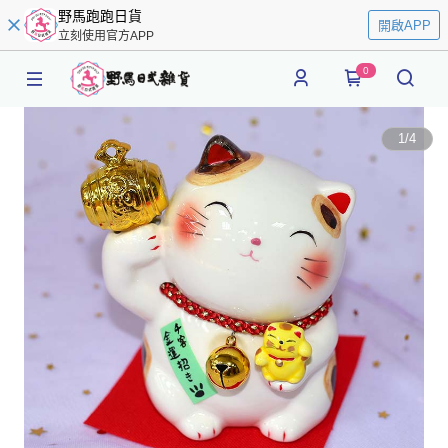
野馬跑跑日貨
開啟APP
立刻使用官方APP
0
1
/
4