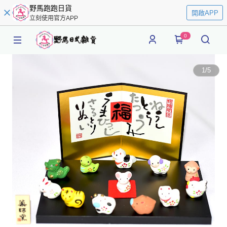
野馬跑跑日貨
開啟APP
立刻使用官方APP
0
1
/
5