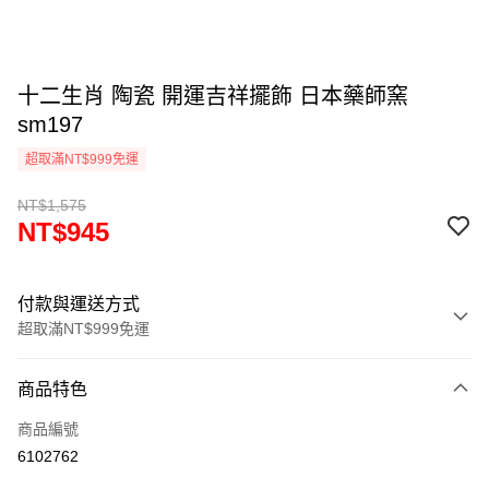
十二生肖 陶瓷 開運吉祥擺飾 日本藥師窯
sm197
超取滿NT$999免運
NT$1,575
NT$945
付款與運送方式
超取滿NT$999免運
付款方式
商品特色
信用卡一次付款
商品編號
信用卡分期付款
6102762
3 期 0 利率 每期
NT$315
21家銀行