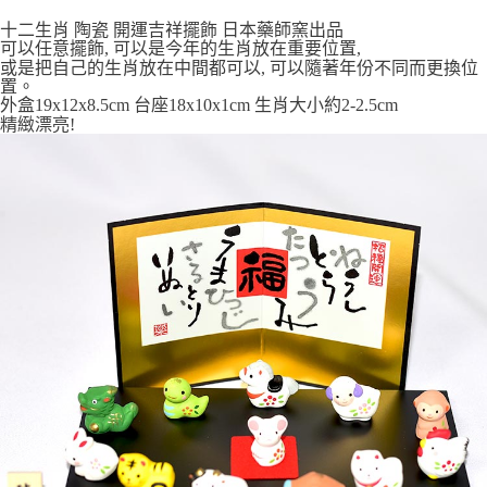
7-11取貨付款
十二生肖 陶瓷 開運吉祥擺飾 日本藥師窯出品
每筆NT$65，滿NT$999(含以上)免運費
可以任意擺飾, 可以是今年的生肖放在重要位置,
或是把自己的生肖放在中間都可以, 可以隨著年份不同而更換位
付款後7-11取貨
置。
外盒19x12x8.5cm 台座18x10x1cm 生肖大小約2-2.5cm
每筆NT$65，滿NT$999(含以上)免運費
精緻漂亮!
宅配
每筆NT$100，滿NT$999(含以上)免運費