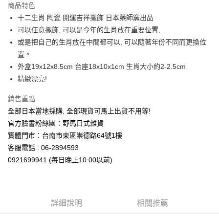
商品特色
合作金庫商業銀行
第一商業銀行
超商取貨付款
十二生肖 陶瓷 開運吉祥擺飾 日本藥師窯出品
華南商業銀行
彰化商業銀行
可以任意擺飾, 可以是今年的生肖放在重要位置,
LINE Pay
上海商業儲蓄銀行
台北富邦商業銀行
國泰世華商業銀行
兆豐國際商業銀行
或是把自己的生肖放在中間都可以, 可以隨著年份不同而更換位
Apple Pay
臺灣中小企業銀行
台中商業銀行
置。
匯豐（台灣）商業銀行
華泰商業銀行
外盒19x12x8.5cm 台座18x10x1cm 生肖大小約2-2.5cm
街口支付
聯邦商業銀行
遠東國際商業銀行
精緻漂亮!
元大商業銀行
永豐商業銀行
悠遊付
玉山商業銀行
星展（台灣）商業銀行
銷售重點
台新國際商業銀行
中國信託商業銀行
Google Pay
全部日本當地採購, 全部現貨可馬上出貨不用等!
台灣樂天信用卡公司
ATM付款
官方臉書粉絲團：野馬日式雜貨
實體門市：台南市東區崇德路64號1樓
運送方式
客服電話 : 06-2894593
0921699941 (每日晚上10:00以前)
全家取貨付款
每筆NT$65，滿NT$999(含以上)免運費
付款後全家取貨
詳細說明
相關推薦
每筆NT$65，滿NT$999(含以上)免運費