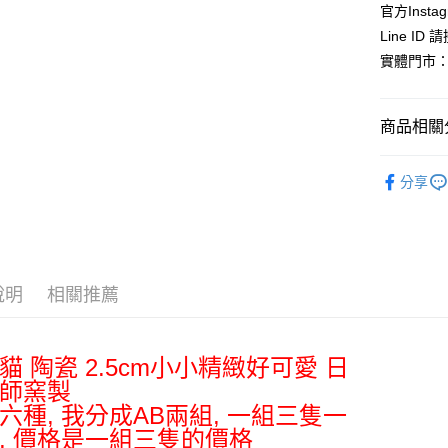
匯豐（
官方Instag
街口支付
聯邦商
Line ID
元大商
悠遊付
實體門市：
玉山商
台新國
Google Pa
台灣樂
商品相關分
ATM付款
依角色圖
分享
運送方式
⛩️和風開
依商品系
全家取貨
每筆NT$6
說明
相關推薦
付款後全
每筆NT$6
7-11取貨
貓 陶瓷 2.5cm小小精緻好可愛 日
師窯製
每筆NT$6
六種, 我分成AB兩組, 一組三隻一
付款後7-1
, 價格是一組三隻的價格