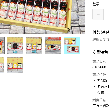
數量
付款與運
超取滿NT$
付款方式
商品特色
信用卡一
商品編號
6102668
信用卡分
商品特色
3 期 
招財貓 
合作金
共有六種
超商取貨
華南商
價格
LINE Pay
上海商
銷售重點
國泰世
Apple Pay
官方臉書
臺灣中