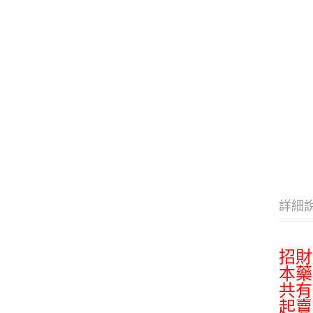
詳細
招財
本藥
共有
起賣