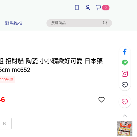
0
野馬推推
組 招財貓 陶瓷 小小精緻好可愛 日本藥
5cm mc652
999免運
46
B