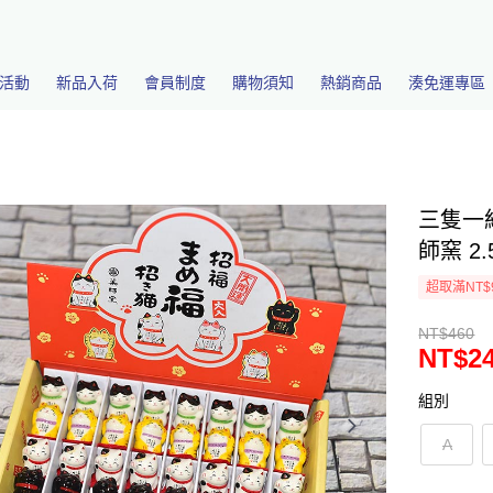
活動
新品入荷
會員制度
購物須知
熱銷商品
湊免運專區
三隻一
師窯 2.
超取滿NT$
NT$460
NT$2
組別
A