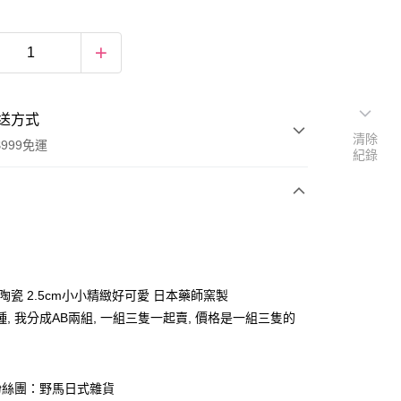
送方式
清除
999免運
紀錄
次付款
期付款
0 利率 每期
NT$82
21家銀行
陶瓷 2.5cm小小精緻好可愛 日本藥師窯製
庫商業銀行
第一商業銀行
, 我分成AB兩組, 一組三隻一起賣, 價格是一組三隻的
付款
業銀行
彰化商業銀行
業儲蓄銀行
台北富邦商業銀行
華商業銀行
兆豐國際商業銀行
粉絲團：野馬日式雜貨
小企業銀行
台中商業銀行