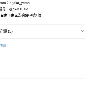
台灣）商業銀行
華泰商業銀行
ram：brjaka_yema
業銀行
遠東國際商業銀行
 請搜尋：@pwv9196r
業銀行
永豐商業銀行
台南市東區崇德路64號1樓
業銀行
星展（台灣）商業銀行
際商業銀行
中國信託商業銀行
y
天信用卡公司
類 (3)
案
❤金運招財貓
客服
運擺飾裝飾
招財貓擺飾
列
日本藥師窯擺飾
付款
5，滿NT$999(含以上)免運費
家取貨
5，滿NT$999(含以上)免運費
付款
5，滿NT$999(含以上)免運費
1取貨