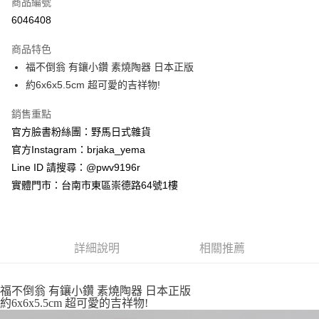
商品編號
信用卡分期付款
6046408
3 期 0 利率 每期
NT$91
21家銀行
商品特色
合作金庫商業銀行
第一商業銀行
超商取貨付款
福不倒翁 有鑲小鑽 素燒陶器 日本正版
華南商業銀行
彰化商業銀行
約6x6x5.5cm 超可愛的吉祥物!
LINE Pay
上海商業儲蓄銀行
台北富邦商業銀行
國泰世華商業銀行
兆豐國際商業銀行
Apple Pay
銷售重點
臺灣中小企業銀行
台中商業銀行
官方臉書粉絲團：野馬日式雜貨
匯豐（台灣）商業銀行
華泰商業銀行
街口支付
聯邦商業銀行
遠東國際商業銀行
官方Instagram：brjaka_yema
元大商業銀行
永豐商業銀行
悠遊付
Line ID 請搜尋：@pwv9196r
玉山商業銀行
星展（台灣）商業銀行
實體門市：台南市東區崇德路64號1樓
台新國際商業銀行
中國信託商業銀行
Google Pay
台灣樂天信用卡公司
ATM付款
詳細說明
相關推薦
運送方式
全家取貨付款
福不倒翁 有鑲小鑽 素燒陶器 日本正版
每筆NT$65，滿NT$999(含以上)免運費
約6x6x5.5cm 超可愛的吉祥物!