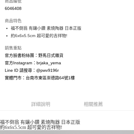
商品編號
信用卡分期付款
6046408
3 期 0 利率 每期
NT$91
21家銀行
商品特色
合作金庫商業銀行
第一商業銀行
超商取貨付款
福不倒翁 有鑲小鑽 素燒陶器 日本正版
華南商業銀行
彰化商業銀行
約6x6x5.5cm 超可愛的吉祥物!
LINE Pay
上海商業儲蓄銀行
台北富邦商業銀行
國泰世華商業銀行
兆豐國際商業銀行
Apple Pay
銷售重點
臺灣中小企業銀行
台中商業銀行
官方臉書粉絲團：野馬日式雜貨
匯豐（台灣）商業銀行
華泰商業銀行
街口支付
聯邦商業銀行
遠東國際商業銀行
官方Instagram：brjaka_yema
元大商業銀行
永豐商業銀行
悠遊付
Line ID 請搜尋：@pwv9196r
玉山商業銀行
星展（台灣）商業銀行
實體門市：台南市東區崇德路64號1樓
台新國際商業銀行
中國信託商業銀行
Google Pay
台灣樂天信用卡公司
ATM付款
詳細說明
相關推薦
運送方式
全家取貨付款
福不倒翁 有鑲小鑽 素燒陶器 日本正版
每筆NT$65，滿NT$999(含以上)免運費
約6x6x5.5cm 超可愛的吉祥物!