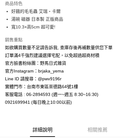
商品特色
合作金庫商業銀行
第一商業銀行
超商取貨付款
好餓的毛毛蟲 艾瑞‧卡爾
華南商業銀行
彰化商業銀行
湯碗 磁器 日本製 正版商品
LINE Pay
上海商業儲蓄銀行
台北富邦商業銀行
國泰世華商業銀行
兆豐國際商業銀行
寬10.3×高5cm 超可愛!
Apple Pay
臺灣中小企業銀行
台中商業銀行
銷售重點
匯豐（台灣）商業銀行
華泰商業銀行
街口支付
聯邦商業銀行
遠東國際商業銀行
如欲購買數量不足請告訴我, 查庫存後再補數量供您下單
元大商業銀行
永豐商業銀行
悠遊付
訂單滿4千強烈建議選擇宅配，以免超過超商材積
玉山商業銀行
星展（台灣）商業銀行
官方臉書粉絲團：野馬日式雜貨
台新國際商業銀行
中國信託商業銀行
Google Pay
官方Instagram：brjaka_yema
台灣樂天信用卡公司
ATM付款
Line ID 請搜尋：@pwv9196r
實體門市：台南市東區崇德路64號1樓
運送方式
客服電話 : 06-2894593 (週一~週五 8:30~16:30)
0921699941 (每日晚上10:00以前)
全家取貨付款
每筆NT$65，滿NT$999(含以上)免運費
付款後全家取貨
詳細說明
相關推薦
每筆NT$65，滿NT$999(含以上)免運費