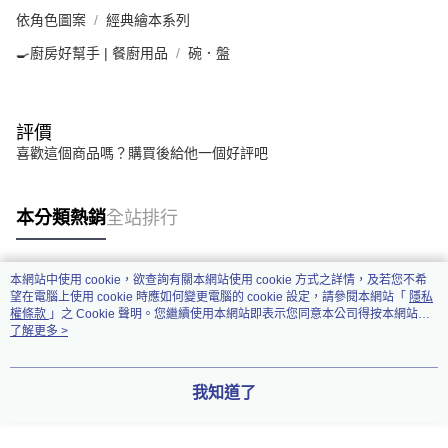
依角色圖案
經典繪本系列
🍳廚房好幫手 | 餐廚用品
碗．盤
評價
喜歡這個商品嗎？購買後給他一個好評吧
本分類熱銷
全站排行
本網站中使用 cookie，欲查詢有關本網站使用 cookie 方式之詳情，及若您不希
熱門標籤
望在電腦上使用 cookie 時應如何變更電腦的 cookie 設定，請參閱本網站「
隱私
權條款
」之 Cookie 聲明。您繼續使用本網站即表示您同意本公司得按本網站使
用條款之 Cookie 聲明使用 cookie。
了解更多 >
我知道了