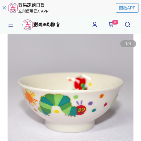
野馬跑跑日貨
開啟APP
立刻使用官方APP
0
1
/
4