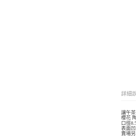
詳細
讓午茶
櫻花 
口徑8.
表面凹
賣場另