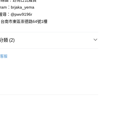
粉絲團：野馬日式雜貨
業銀行
永豐商業銀行
ram：brjaka_yema
業銀行
星展（台灣）商業銀行
 請搜尋：@pwv9196r
際商業銀行
中國信託商業銀行
y
台南市東區崇德路64號1樓
天信用卡公司
類 (2)
．酒杯．茶杯
馬克杯
客服
付款
專區
5，滿NT$999(含以上)免運費
家取貨
5，滿NT$999(含以上)免運費
付款
5，滿NT$999(含以上)免運費
1取貨
5，滿NT$999(含以上)免運費