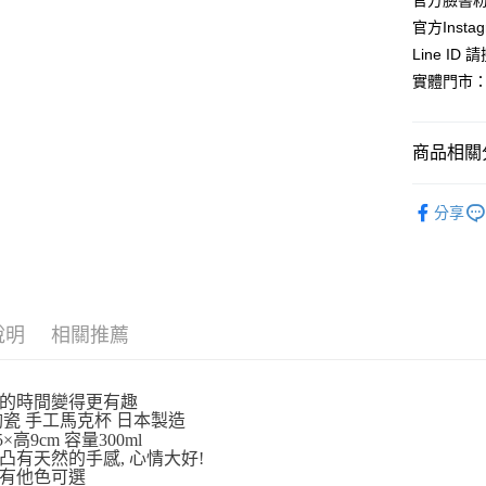
官方臉書
元大商
悠遊付
官方Instag
玉山商
Line ID
台新國
Google Pa
實體門市：
台灣樂
ATM付款
商品相關分
運送方式
🍵馬克杯
分享
全家取貨
🎌日本製
每筆NT$6
付款後全
每筆NT$6
說明
相關推薦
7-11取貨
每筆NT$6
的時間變得更有趣
陶瓷 手工馬克杯 日本製造
付款後7-1
5×高9cm 容量300ml
每筆NT$6
凸有天然的手感, 心情大好!
有他色可選