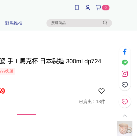
0
野馬推推
瓷 手工馬克杯 日本製造 300ml dp724
999免運
59
已賣出：18件