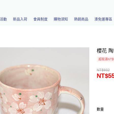
活動
新品入荷
會員制度
購物須知
熱銷商品
湊免運專區
櫻花 陶
超取滿NT$
NT$932
NT$5
數量