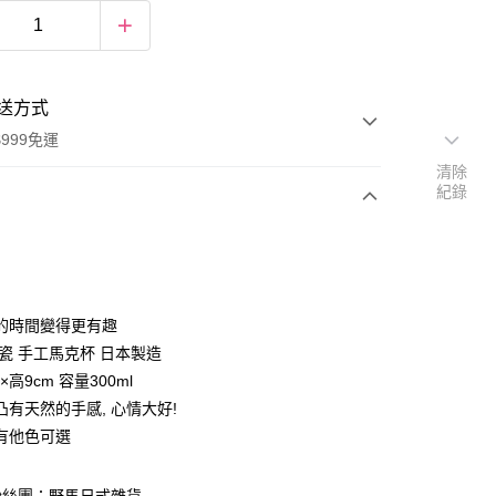
送方式
999免運
清除
紀錄
次付款
期付款
0 利率 每期
NT$186
21家銀行
的時間變得更有趣
庫商業銀行
第一商業銀行
陶瓷 手工馬克杯 日本製造
付款
業銀行
彰化商業銀行
×高9cm 容量300ml
業儲蓄銀行
台北富邦商業銀行
凸有天然的手感, 心情大好!
華商業銀行
兆豐國際商業銀行
有他色可選
小企業銀行
台中商業銀行
台灣）商業銀行
華泰商業銀行
業銀行
遠東國際商業銀行