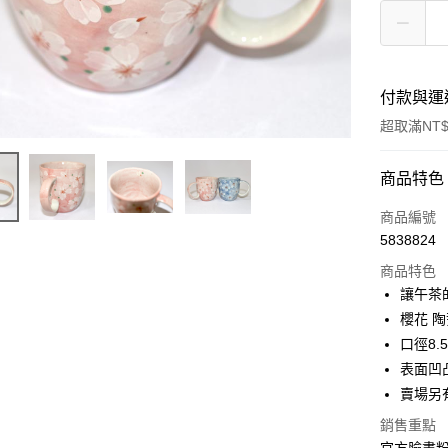
付款與運
超取滿NT$
付款方式
商品特色
信用卡一
商品編號
5838824
信用卡分
商品特色
3 期 
讓午茶
合作金
櫻花 
超商取貨
華南商
口徑8.5
LINE Pay
上海商
表面凹
國泰世
賣場另
Apple Pay
臺灣中
匯豐（
銷售重點
街口支付
聯邦商