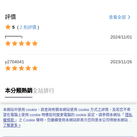
評價
查看全部
5
(
2
則評價
)
f**********r
2024/11/01
y2704041
2023/11/26
本分類熱銷
全站排行
本網站中使用 cookie，欲查詢有關本網站使用 cookie 方式之詳情，及若您不希
熱門標籤
望在電腦上使用 cookie 時應如何變更電腦的 cookie 設定，請參閱本網站「
隱私
權條款
」之 Cookie 聲明。您繼續使用本網站即表示您同意本公司得按本網站使
用條款之 Cookie 聲明使用 cookie。
了解更多 >