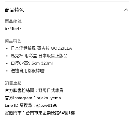
付款方式
商品特色
信用卡一次付款
商品編號
信用卡分期付款
5748547
3 期 0 利率 每期
NT$176
21家銀行
商品特色
合作金庫商業銀行
第一商業銀行
超商取貨付款
日本浮世繪風 哥吉拉 GODZILLA
華南商業銀行
彰化商業銀行
馬克杯 附彩盒 日本販售正版品
LINE Pay
上海商業儲蓄銀行
台北富邦商業銀行
國泰世華商業銀行
兆豐國際商業銀行
口徑8×高9.5cm 320ml
Apple Pay
臺灣中小企業銀行
台中商業銀行
送禮自用都很棒喔!
匯豐（台灣）商業銀行
華泰商業銀行
街口支付
聯邦商業銀行
遠東國際商業銀行
銷售重點
元大商業銀行
永豐商業銀行
悠遊付
官方臉書粉絲團：野馬日式雜貨
玉山商業銀行
星展（台灣）商業銀行
官方Instagram：brjaka_yema
台新國際商業銀行
中國信託商業銀行
Google Pay
Line ID 請搜尋：@pwv9196r
台灣樂天信用卡公司
ATM付款
實體門市：台南市東區崇德路64號1樓
運送方式