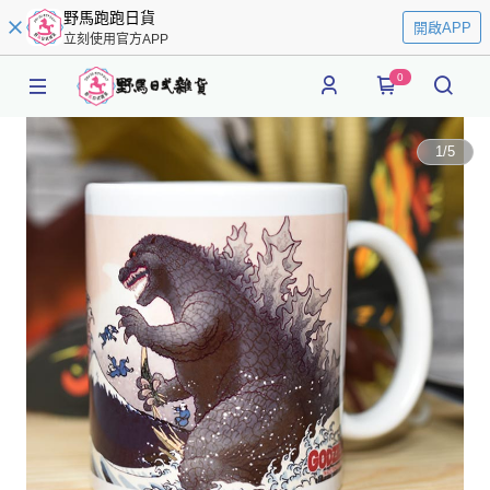
野馬跑跑日貨
開啟APP
立刻使用官方APP
0
1
/
5