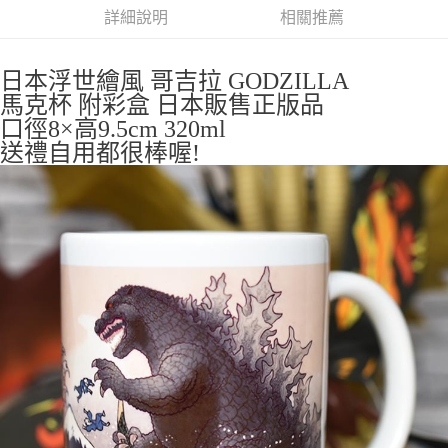
全家取貨付款
詳細說明
相關推薦
每筆NT$65，滿NT$999(含以上)免運費
付款後全家取貨
日本浮世繪風 哥吉拉 GODZILLA
每筆NT$65，滿NT$999(含以上)免運費
馬克杯 附彩盒 日本販售正版品
口徑8×高9.5cm 320ml
7-11取貨付款
送禮自用都很棒喔!
每筆NT$65，滿NT$999(含以上)免運費
付款後7-11取貨
每筆NT$65，滿NT$999(含以上)免運費
宅配
每筆NT$100，滿NT$999(含以上)免運費