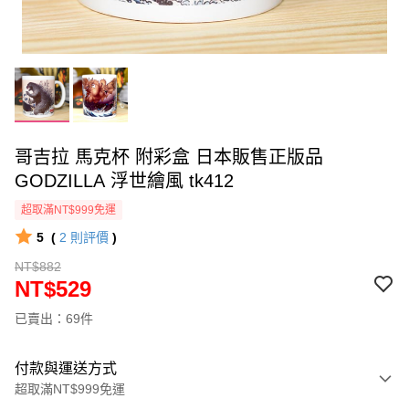
哥吉拉 馬克杯 附彩盒 日本販售正版品
GODZILLA 浮世繪風 tk412
超取滿NT$999免運
5
(
2
則評價
)
NT$882
NT$529
已賣出：69件
付款與運送方式
超取滿NT$999免運