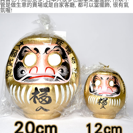
管是做生意的賣場或是自家客廳, 都可以當擺飾, 很有氣
氛喔!