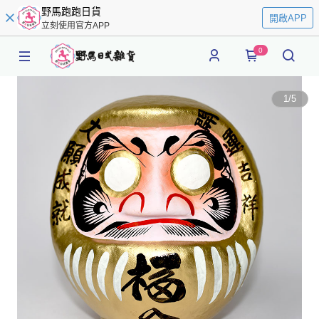
野馬跑跑日貨
開啟APP
立刻使用官方APP
0
1
/
5