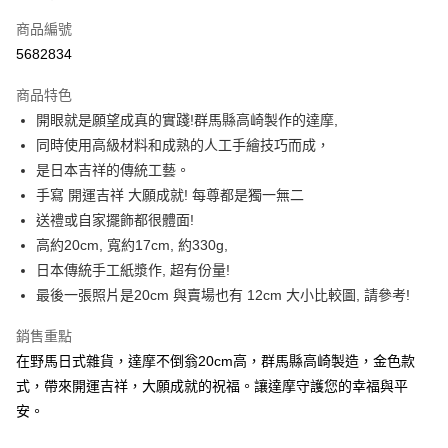
信用卡一次付款
商品編號
信用卡分期付款
5682834
3 期 0 利率 每期
NT$319
21家銀行
商品特色
合作金庫商業銀行
第一商業銀行
超商取貨付款
開眼就是願望成真的實踐!群馬縣高崎製作的達摩,
華南商業銀行
彰化商業銀行
同時使用高級材料和成熟的人工手繪技巧而成，
LINE Pay
上海商業儲蓄銀行
台北富邦商業銀行
國泰世華商業銀行
兆豐國際商業銀行
是日本吉祥的傳統工藝。
Apple Pay
臺灣中小企業銀行
台中商業銀行
手寫 開運吉祥 大願成就! 每尊都是獨一無二
匯豐（台灣）商業銀行
華泰商業銀行
送禮或自家擺飾都很體面!
街口支付
聯邦商業銀行
遠東國際商業銀行
高約20cm, 寬約17cm, 約330g,
元大商業銀行
永豐商業銀行
悠遊付
日本傳統手工紙漿作, 超有份量!
玉山商業銀行
星展（台灣）商業銀行
最後一張照片是20cm 與賣場也有 12cm 大小比較圖, 請參考!
台新國際商業銀行
中國信託商業銀行
Google Pay
台灣樂天信用卡公司
ATM付款
銷售重點
在野馬日式雜貨，達摩不倒翁20cm高，群馬縣高崎製造，金色款
運送方式
式，帶來開運吉祥，大願成就的祝福。讓達摩守護您的幸福與平
安。
全家取貨付款
每筆NT$65，滿NT$999(含以上)免運費