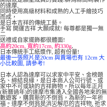
的達摩,
同時使用高級材料和成熟的人工手繪技巧
而成，
是日本吉祥的傳統工藝。
手寫 開運吉祥 大願成就! 每尊都是獨一無
二
送禮或自家擺飾都很體面!
,
高約20cm, 寬約17cm, 約330g
日本傳統手工紙漿作, 超有份量!
最後一張照片是20cm 與賣場也有 12cm 大
小比較圖, 請參考!
日本人認為達摩可以求家中平安、金榜題
名、締結良緣，是日本商人公司行號、或
家中不可或缺的吉祥飾物，所以每年正月
(新曆過年)的達摩市集湧入全國各地來的無
數遊客，購買新的不倒翁，為新的一年祈
福。達摩不倒翁是消災解厄的吉祥物, 祈求