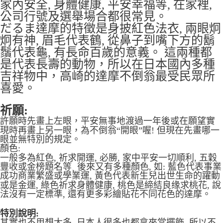
家內安全, 身體健康, 平安幸福等, 在家裡,
公司行號及選舉場合都很常見。
だるま達摩的特徵是身披紅色法衣, 兩眼炯
炯有神, 眉毛代表鶴, 從鼻子到嘴下方的鬍
鬚代表龜, 有長命百歲的意義。 這兩種都
是代表長壽的動物，所以在日本國內多種
吉祥物中，高崎的達摩不倒翁最受民眾所
喜愛。
祈願:
許願時先畫上左眼，平安無事地渡過一年後或在願望實
現時再畫上另一眼，為不倒翁“開眼”喔! 但現在先畫哪一
眼並無特別的規定。
顏色:
一般多為紅色, 祈求開運, 必勝, 家中平安一切順利, 五穀
豐收或金榜題名等¸ 後來又有多種顏色, 如: 藍色代表事業
成功商業繁盛或學業運, 黃色代表新生兒出世生命的躍動
或是金運, 綠色祈求身體健康, 桃色是締結良缘求桃花, 說
法沒有一定標準, 還有更多彩繪貼花不同花色的達摩。
特別說明:
其實也不用想太多, 日本人很多也都拿來當擺飾, 所以不