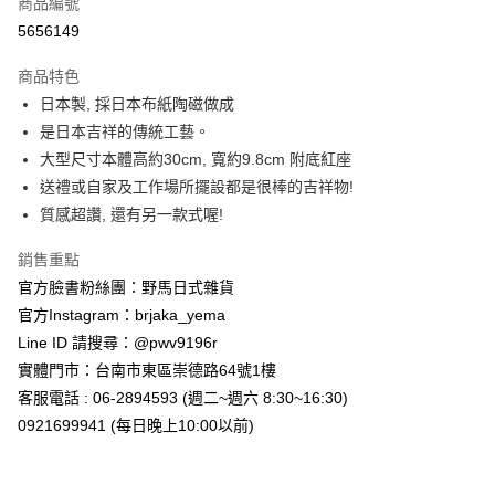
商品編號
信用卡分期付款
5656149
3 期 0 利率 每期
NT$441
21家銀行
商品特色
合作金庫商業銀行
第一商業銀行
超商取貨付款
日本製, 採日本布紙陶磁做成
華南商業銀行
彰化商業銀行
是日本吉祥的傳統工藝。
LINE Pay
上海商業儲蓄銀行
台北富邦商業銀行
國泰世華商業銀行
兆豐國際商業銀行
大型尺寸本體高約30cm, 寬約9.8cm 附底紅座
Apple Pay
臺灣中小企業銀行
台中商業銀行
送禮或自家及工作場所擺設都是很棒的吉祥物!
匯豐（台灣）商業銀行
華泰商業銀行
質感超讚, 還有另一款式喔!
街口支付
聯邦商業銀行
遠東國際商業銀行
元大商業銀行
永豐商業銀行
悠遊付
銷售重點
玉山商業銀行
星展（台灣）商業銀行
官方臉書粉絲團：野馬日式雜貨
台新國際商業銀行
中國信託商業銀行
Google Pay
官方Instagram：brjaka_yema
台灣樂天信用卡公司
ATM付款
Line ID 請搜尋：@pwv9196r
實體門市：台南市東區崇德路64號1樓
運送方式
客服電話 : 06-2894593 (週二~週六 8:30~16:30)
0921699941 (每日晚上10:00以前)
全家取貨付款
每筆NT$65，滿NT$999(含以上)免運費