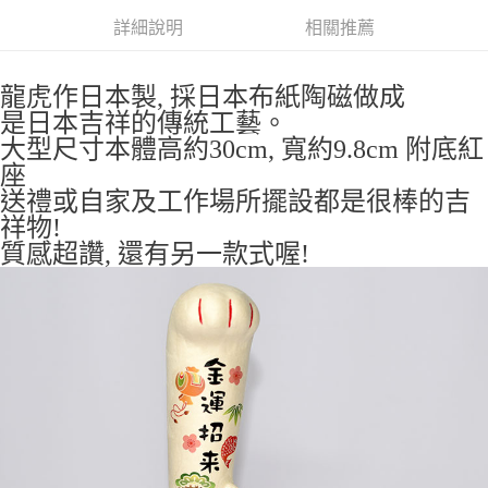
付款後全家取貨
詳細說明
相關推薦
每筆NT$65，滿NT$999(含以上)免運費
7-11取貨付款
龍虎作日本製, 採日本布紙陶磁做成
每筆NT$65，滿NT$999(含以上)免運費
是日本吉祥的傳統工藝。
大型尺寸本體高約30cm, 寬約9.8cm 附底紅
付款後7-11取貨
座
每筆NT$65，滿NT$999(含以上)免運費
送禮或自家及工作場所擺設都是很棒的吉
宅配
祥物!
每筆NT$100，滿NT$999(含以上)免運費
質感超讚, 還有另一款式喔!