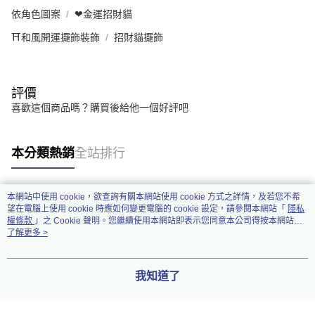
依角色圖案
❤金運招財貓
⛩️和風開運擺飾裝飾
招財貓擺飾
評價
喜歡這個商品嗎？購買後給他一個好評吧
本分類熱銷
全站排行
本網站中使用 cookie，欲查詢有關本網站使用 cookie 方式之詳情，及若您不希
熱門標籤
望在電腦上使用 cookie 時應如何變更電腦的 cookie 設定，請參閱本網站「
隱私
權條款
」之 Cookie 聲明。您繼續使用本網站即表示您同意本公司得按本網站使
用條款之 Cookie 聲明使用 cookie。
了解更多 >
我知道了