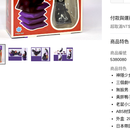
付款與運
超取滿NT$
付款方式
商品特色
信用卡一
商品編號
5380080
信用卡分
商品特色
3 期 
神隱少
合作金
三個劇
超商取貨
華南商
無臉男: 
LINE Pay
上海商
黃胖鴨子:
國泰世
老鼠小少爺
Apple Pay
臺灣中
ABS材
匯豐（
街口支付
聯邦商
外盒: 2
元大商
悠遊付
日本帶