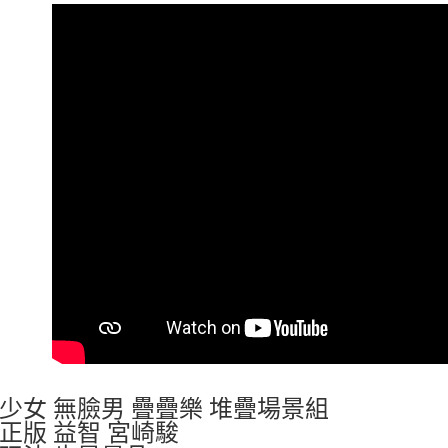
少女 無臉男 疊疊樂 堆疊場景組
正版 益智 宮崎駿