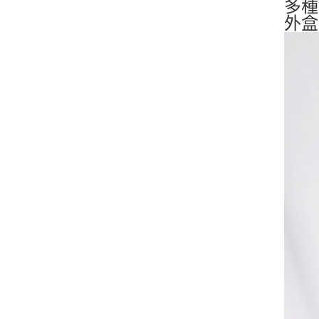
多種
外盒2