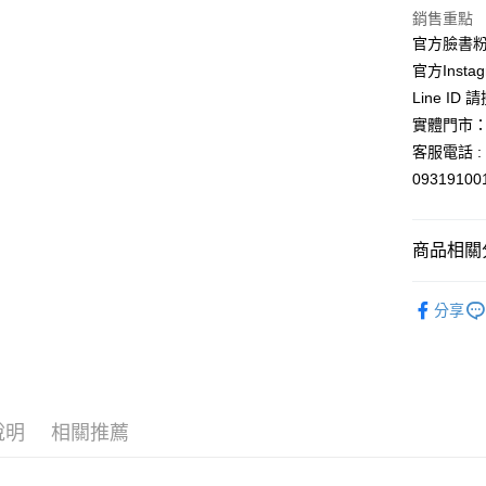
玉山商
銷售重點
台新國
Google Pa
官方臉書
台灣樂
ATM付款
官方Instag
Line ID
實體門市：
運送方式
客服電話 : 
全家取貨
0931910
每筆NT$6
付款後全
商品相關分
每筆NT$6
依角色圖
分享
7-11取貨
桌遊．卡
每筆NT$6
付款後7-1
每筆NT$6
說明
相關推薦
宅配
每筆NT$1