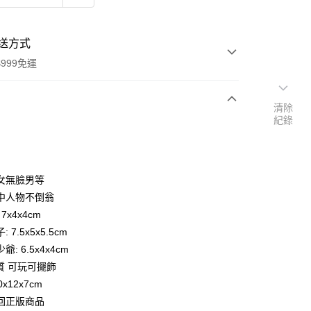
送方式
999免運
清除
紀錄
次付款
期付款
0 利率 每期
NT$271
21家銀行
女無臉男等
庫商業銀行
第一商業銀行
中人物不倒翁
付款
業銀行
彰化商業銀行
7x4x4cm
業儲蓄銀行
台北富邦商業銀行
 7.5x5x5.5cm
華商業銀行
兆豐國際商業銀行
: 6.5x4x4cm
小企業銀行
台中商業銀行
質 可玩可擺飾
台灣）商業銀行
華泰商業銀行
業銀行
遠東國際商業銀行
0x12x7cm
業銀行
永豐商業銀行
回正版商品