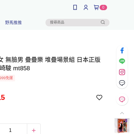
0
野馬推推
女 無臉男 疊疊樂 堆疊場景組 日本正版
崎駿 mt858
999免運
15