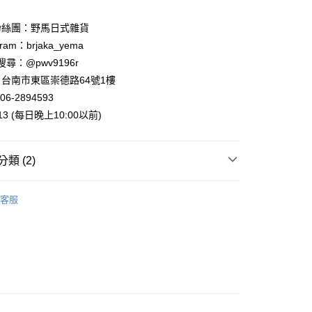
業銀行
星展（台灣）商業銀行
際商業銀行
中國信託商業銀行
y
粉絲團：野馬日式雜貨
天信用卡公司
ram：brjaka_yema
 請搜尋：@pwv9196r
台南市東區崇德路64號1樓
06-2894593
付款
013 (每日晚上10:00以前)
5，滿NT$999(含以上)免運費
家取貨
類 (2)
5，滿NT$999(含以上)免運費
案
Ghibli | 吉卜力
客服
付款
通擺飾
5，滿NT$999(含以上)免運費
1取貨
5，滿NT$999(含以上)免運費
00，滿NT$999(含以上)免運費