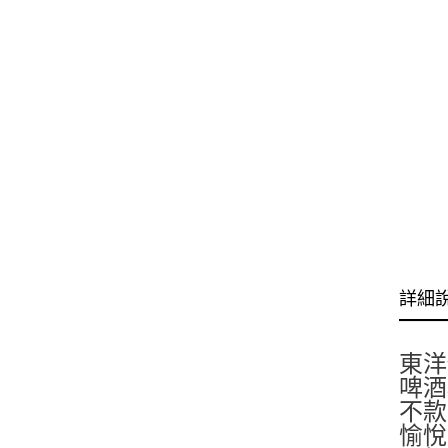
詳細
東洋
啤酒
不款
愉悅