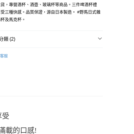
業銀行
星展（台灣）商業銀行
雜貨，專營酒杯、酒壺、玻璃杯等商品。三件啤酒杯禮
際商業銀行
中國信託商業銀行
y
受三種快感。品質保證，源自日本製造。 #野馬日式雜
天信用卡公司
酒杯及馬克杯。
類 (2)
付款
．酒杯．茶杯
酒杯．酒壺．玻璃杯
客服
5，滿NT$999(含以上)免運費
專區
家取貨
5，滿NT$999(含以上)免運費
付款
5，滿NT$999(含以上)免運費
1取貨
5，滿NT$999(含以上)免運費
享受
滿載的口感!
00，滿NT$999(含以上)免運費