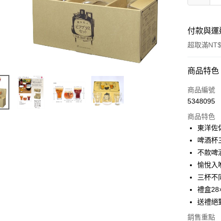
付款與運
超取滿NT$
付款方式
商品特色
信用卡一
商品編號
5348095
信用卡分
商品特色
3 期 
東洋佐
合作金
啤酒杯
超商取貨
華南商
不款啤
LINE Pay
上海商
愉悅入
國泰世
三杯不
Apple Pay
臺灣中
禮盒28×
匯豐（
街口支付
聯邦商
送禮絕
元大商
悠遊付
銷售重點