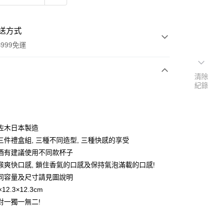
送方式
999免運
清除
紀錄
次付款
期付款
0 利率 每期
NT$240
21家銀行
佐木日本製造
庫商業銀行
第一商業銀行
三件禮盒組, 三種不同造型, 三種快感的享受
付款
業銀行
彰化商業銀行
酒有建議使用不同款杯子
業儲蓄銀行
台北富邦商業銀行
喉爽快口感, 鎖住香氣的口感及保持氣泡滿載的口感!
華商業銀行
兆豐國際商業銀行
同容量及尺寸請見圖說明
小企業銀行
台中商業銀行
12.3×12.3cm
台灣）商業銀行
華泰商業銀行
業銀行
遠東國際商業銀行
對一獨一無二!
業銀行
永豐商業銀行