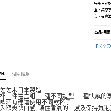
玉山商
野馬日式
台新國
Google Pa
盒，讓您享
台灣樂
ATM付款
貨，專賣
運送方式
商品相關分
全家取貨
🍵馬克杯
分享
每筆NT$6
🎌日本製
付款後全
每筆NT$6
7-11取貨
說明
相關推薦
每筆NT$6
付款後7-1
佐佐木日本製造
每筆NT$6
杯三件禮盒組, 三種不同造型, 三種快感的
啤酒有建議使用不同款杯子
宅配
入喉爽快口感, 鎖住香氣的口感及保持氣泡
每筆NT$1