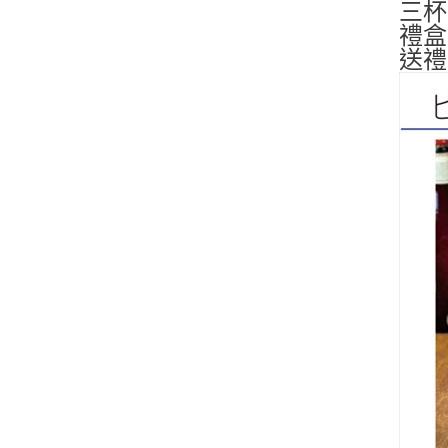
三杯
禮盒2
送禮