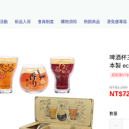
活動
新品入荷
會員制度
購物須知
熱銷商品
湊免運專區
啤酒杯
本製 ec
超取滿NT$
NT$1,200
NT$7
數量