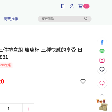
0
野馬推推
三件禮盒組 玻璃杯 三種快感的享受 日
881
999免運
20