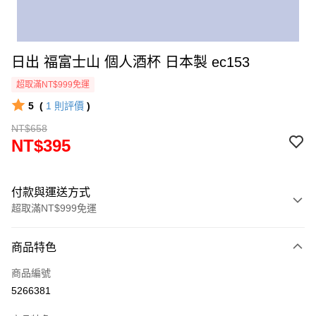
日出 福富士山 個人酒杯 日本製 ec153
超取滿NT$999免運
5
(
1
則評價
)
NT$658
NT$395
付款與運送方式
超取滿NT$999免運
付款方式
商品特色
信用卡一次付款
商品編號
信用卡分期付款
5266381
3 期 0 利率 每期
NT$131
21家銀行