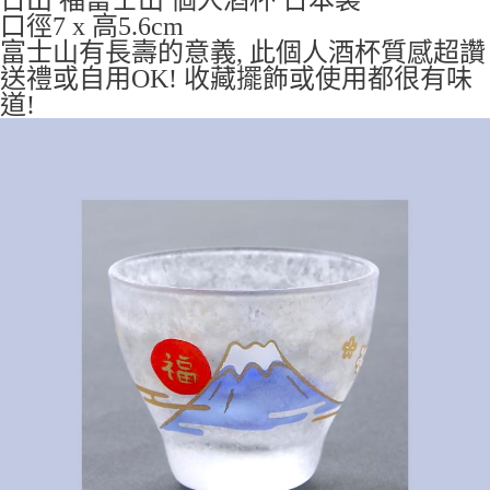
日出 福富士山 個人酒杯 日本製
7-11取貨付款
口徑7 x 高5.6cm
每筆NT$65，滿NT$999(含以上)免運費
富士山有長壽的意義, 此個人酒杯質感超讚
送禮或自用OK!
收藏擺飾或使用都很有味
付款後7-11取貨
道!
每筆NT$65，滿NT$999(含以上)免運費
宅配
每筆NT$100，滿NT$999(含以上)免運費