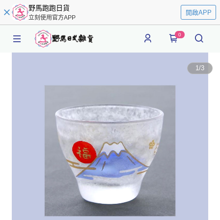
野馬跑跑日貨
開啟APP
立刻使用官方APP
0
1
/
3