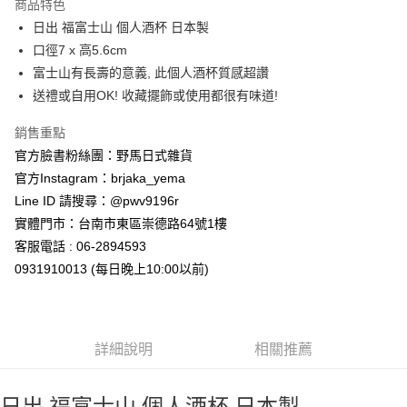
商品特色
合作金庫商業銀行
第一商業銀行
超商取貨付款
日出 福富士山 個人酒杯 日本製
華南商業銀行
彰化商業銀行
口徑7 x 高5.6cm
LINE Pay
上海商業儲蓄銀行
台北富邦商業銀行
國泰世華商業銀行
兆豐國際商業銀行
富士山有長壽的意義, 此個人酒杯質感超讚
Apple Pay
臺灣中小企業銀行
台中商業銀行
送禮或自用OK! 收藏擺飾或使用都很有味道!
匯豐（台灣）商業銀行
華泰商業銀行
街口支付
聯邦商業銀行
遠東國際商業銀行
銷售重點
元大商業銀行
永豐商業銀行
悠遊付
官方臉書粉絲團：野馬日式雜貨
玉山商業銀行
星展（台灣）商業銀行
官方Instagram：brjaka_yema
台新國際商業銀行
中國信託商業銀行
Google Pay
Line ID 請搜尋：@pwv9196r
台灣樂天信用卡公司
ATM付款
實體門市：台南市東區崇德路64號1樓
客服電話 : 06-2894593
運送方式
0931910013 (每日晚上10:00以前)
全家取貨付款
每筆NT$65，滿NT$999(含以上)免運費
詳細說明
相關推薦
付款後全家取貨
每筆NT$65，滿NT$999(含以上)免運費