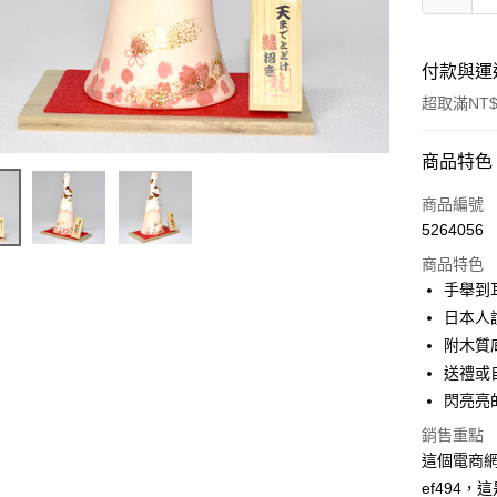
付款與運
超取滿NT$
付款方式
商品特色
信用卡一
商品編號
5264056
信用卡分
商品特色
3 期 
手舉到
合作金
日本人
超商取貨
華南商
附木質底
LINE Pay
上海商
送禮或
國泰世
閃亮亮
Apple Pay
臺灣中
匯豐（
銷售重點
街口支付
聯邦商
這個電商
元大商
悠遊付
ef494