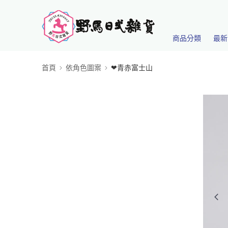
商品分類
最新
首頁
依角色圖案
❤青赤富士山