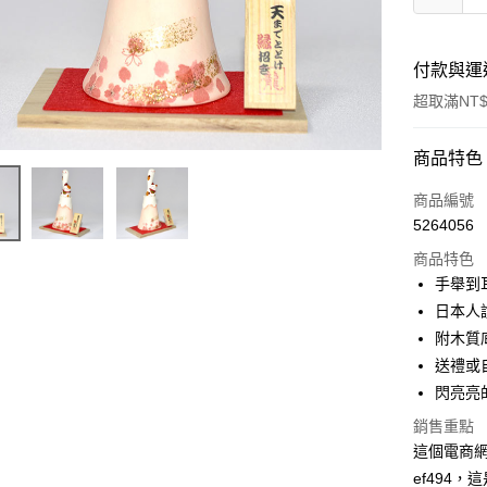
付款與運
超取滿NT$
付款方式
商品特色
信用卡一
商品編號
5264056
信用卡分
商品特色
3 期 
手舉到
合作金
日本人
超商取貨
華南商
附木質底
LINE Pay
上海商
送禮或
國泰世
閃亮亮
Apple Pay
臺灣中
匯豐（
銷售重點
街口支付
聯邦商
這個電商
元大商
悠遊付
ef494