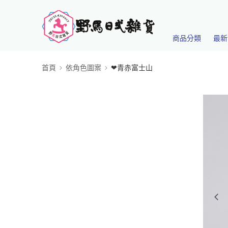
商品分類
最新
首頁
依角色圖案
❤青赤富士山