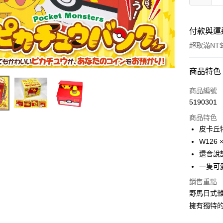
付款與運
超取滿NT$
付款方式
商品特色
信用卡一
商品編號
5190301
信用卡分
商品特色
3 期 
皮卡丘
合作金
W126 
超商取貨
華南商
還會說
LINE Pay
上海商
一隻可
國泰世
Apple Pay
銷售重點
臺灣中
匯豐（
野馬日式
街口支付
聯邦商
擁有獨特
元大商
悠遊付