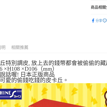
玉山商
台新國
Google Pa
商品相關分
台灣樂
ATM付款
依角色圖
分享
撲滿貯金
運送方式
全家取貨
每筆NT$6
說明
相關推薦
付款後全
每筆NT$6
丘特別調皮, 放上去的錢幣都會被偷偷的藏
6 ×H108 ×D106（mm）
7-11取貨
說話喔! 日本正版商品
每筆NT$6
可愛的偷錢吃錢的皮卡丘。
付款後7-1
每筆NT$6
宅配
每筆NT$1