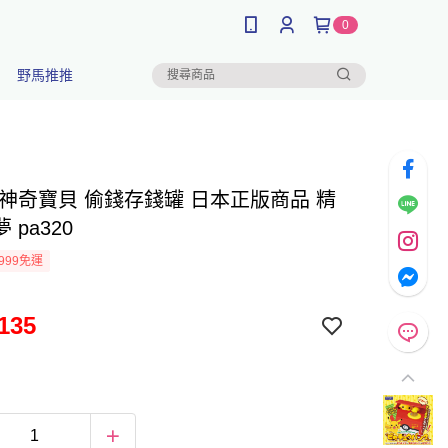
0
野馬推推
 神奇寶貝 偷錢存錢罐 日本正版商品 精
 pa320
999免運
135