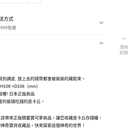
送方式
999免運
清除
紀錄
次付款
期付款
0 利率 每期
NT$378
21家銀行
特別調皮, 放上去的錢幣都會被偷偷的藏起來。
庫商業銀行
第一商業銀行
×H108 ×D106（mm）
付款
業銀行
彰化商業銀行
話喔! 日本正版商品
業儲蓄銀行
台北富邦商業銀行
愛的偷錢吃錢的皮卡丘。
華商業銀行
兆豐國際商業銀行
小企業銀行
台中商業銀行
台灣）商業銀行
華泰商業銀行
雜貨帶來正版精靈寶可夢商品，讓您收藏皮卡丘存錢罐，
業銀行
遠東國際商業銀行
的神奇寶貝收藏品。快來探索這個神奇的世界！
業銀行
永豐商業銀行