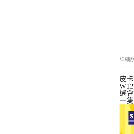
詳細
皮卡
W12
還會
一隻