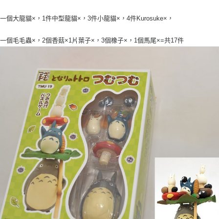
1
3
4
Kurosuke
一個大龍貓×，
件中型龍貓×，
件小龍貓×，
件
×，
2
1
3
1
=
17
一個毛毛蟲×，
個香菇×
片葉子×，
個橡子×，
個馬尾×
共
件