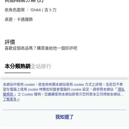
依角色圖案
Ghibli | 吉卜力
桌遊．卡通擺飾
評價
喜歡這個商品嗎？購買後給他一個好評吧
本分類熱銷
全站排行
本網站中使用 cookie，欲查詢有關本網站使用 cookie 方式之詳情，及若您不希
熱門標籤
望在電腦上使用 cookie 時應如何變更電腦的 cookie 設定，請參閱本網站「
隱私
權條款
」之 Cookie 聲明。您繼續使用本網站即表示您同意本公司得按本網站使
用條款之 Cookie 聲明使用 cookie。
了解更多 >
我知道了