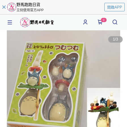
野馬跑跑日貨
開啟APP
立刻使用官方APP
0
1
/
3