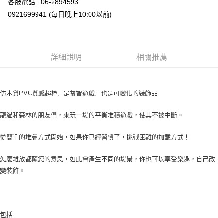
客服電話 : 06-2894593
7-11取貨付款
0921699941 (每日晚上10:00以前)
每筆NT$65，滿NT$999(含以上)免運費
付款後7-11取貨
每筆NT$65，滿NT$999(含以上)免運費
詳細說明
相關推薦
宅配
每筆NT$100，滿NT$999(含以上)免運費
仿木質PVC質感超棒, 是益智遊戲, 也是可變化的裝飾品
龍貓和森林的朋友們，來玩一場的平衡堆積遊戲，使其不被中斷。
從簡單的堆疊方式開始，如果你已經習慣了，挑戰困難的加載方式！
怎麼堆放都隨您的意思，如此會產生不同的場景，你也可以享受樂趣，自己改
變裝飾。
包括