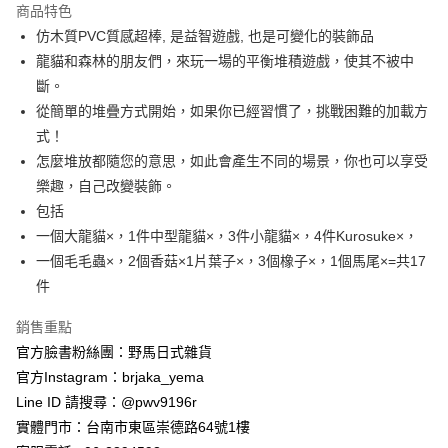
商品特色
合作金庫商業銀行
第一商業銀行
超商取貨付款
仿木質PVC質感超棒, 是益智遊戲, 也是可變化的裝飾品
華南商業銀行
彰化商業銀行
龍貓和森林的朋友們，來玩一場的平衡堆積遊戲，使其不被中
LINE Pay
上海商業儲蓄銀行
台北富邦商業銀行
國泰世華商業銀行
兆豐國際商業銀行
斷。
Apple Pay
臺灣中小企業銀行
台中商業銀行
從簡單的堆疊方式開始，如果你已經習慣了，挑戰困難的加載方
匯豐（台灣）商業銀行
華泰商業銀行
式！
街口支付
聯邦商業銀行
遠東國際商業銀行
怎麼堆放都隨您的意思，如此會產生不同的場景，你也可以享受
元大商業銀行
永豐商業銀行
悠遊付
樂趣，自己改變裝飾。
玉山商業銀行
星展（台灣）商業銀行
包括
台新國際商業銀行
中國信託商業銀行
Google Pay
台灣樂天信用卡公司
一個大龍貓×，1件中型龍貓×，3件小龍貓×，4件Kurosuke×，
ATM付款
一個毛毛蟲×，2個香菇×1片葉子×，3個橡子×，1個馬尾×=共17
件
運送方式
銷售重點
全家取貨付款
官方臉書粉絲團：野馬日式雜貨
每筆NT$65，滿NT$999(含以上)免運費
官方Instagram：brjaka_yema
付款後全家取貨
Line ID 請搜尋：@pwv9196r
每筆NT$65，滿NT$999(含以上)免運費
實體門市：台南市東區崇德路64號1樓