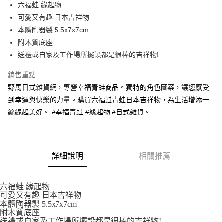
超商取貨付款
六福蛙 緣起物
華南商業銀行
彰化商業銀行
可愛又有趣 日本吉祥物
LINE Pay
上海商業儲蓄銀行
台北富邦商業銀行
國泰世華商業銀行
兆豐國際商業銀行
本體陶器製 5.5x7x7cm
Apple Pay
臺灣中小企業銀行
台中商業銀行
附木質底座
匯豐（台灣）商業銀行
華泰商業銀行
送禮或自家及工作場所擺設都是很棒的吉祥物!
街口支付
聯邦商業銀行
遠東國際商業銀行
元大商業銀行
永豐商業銀行
悠遊付
銷售重點
玉山商業銀行
星展（台灣）商業銀行
野馬日式雜貨網，專營幸福青蛙商品。獨特的角色圖案，讓您感受
台新國際商業銀行
中國信託商業銀行
Google Pay
到幸運與快樂的力量。購買六福蛙青蛙日本吉祥物，為生活增添一
台灣樂天信用卡公司
ATM付款
絲緣起美好。 #幸福青蛙 #緣起物 #日式雜貨。
運送方式
全家取貨付款
詳細說明
相關推薦
每筆NT$65，滿NT$999(含以上)免運費
付款後全家取貨
六福蛙 緣起物
可愛又有趣 日本吉祥物
每筆NT$65，滿NT$999(含以上)免運費
本體陶器製 5.5x7x7cm
附木質底座
7-11取貨付款
送禮或自家及工作場所擺設都是很棒的吉祥物!