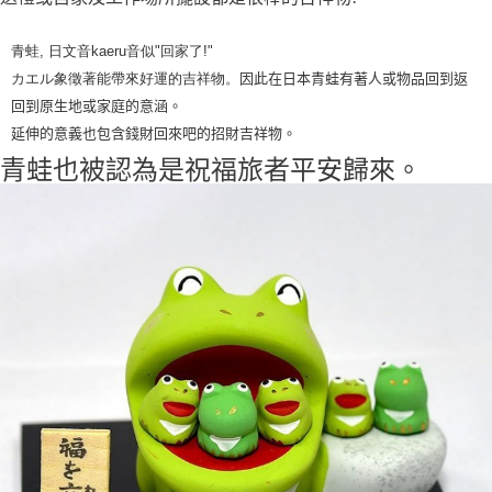
每筆NT$65，滿NT$999(含以上)免運費
青蛙
,
日文音
kaeru
音似
"
回家了
!"
付款後7-11取貨
カエル象徵著能帶來好運的吉祥物。
因此在日本青蛙有著人或物品回到返
每筆NT$65，滿NT$999(含以上)免運費
回到原生地或家庭的意涵。
宅配
延伸的意義也包含錢財回來吧的招財吉祥物。
每筆NT$100，滿NT$999(含以上)免運費
青蛙也被認為是祝福旅者平安歸來。