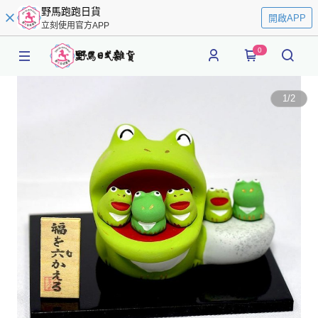
野馬跑跑日貨
開啟APP
立刻使用官方APP
0
1
/
2