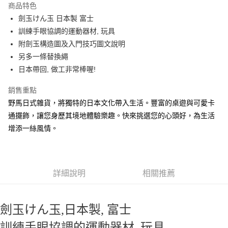
商品特色
合作金庫商業銀行
第一商業銀行
超商取貨付款
劍玉けん玉 日本製 富士
華南商業銀行
彰化商業銀行
訓練手眼協調的運動器材, 玩具
LINE Pay
上海商業儲蓄銀行
台北富邦商業銀行
國泰世華商業銀行
兆豐國際商業銀行
附劍玉構造圖及入門技巧圖文說明
Apple Pay
臺灣中小企業銀行
台中商業銀行
另多一條替換繩
匯豐（台灣）商業銀行
華泰商業銀行
日本帶回, 做工非常棒喔!
街口支付
聯邦商業銀行
遠東國際商業銀行
元大商業銀行
永豐商業銀行
悠遊付
銷售重點
玉山商業銀行
星展（台灣）商業銀行
野馬日式雜貨，將獨特的日本文化帶入生活。豐富的桌遊與可愛卡
台新國際商業銀行
中國信託商業銀行
Google Pay
通擺飾，讓您身歷其境地體驗樂趣。快來挑選您的心頭好，為生活
台灣樂天信用卡公司
ATM付款
增添一絲風情。
運送方式
全家取貨付款
詳細說明
相關推薦
每筆NT$65，滿NT$999(含以上)免運費
付款後全家取貨
劍玉けん玉,日本製, 富士
每筆NT$65，滿NT$999(含以上)免運費
訓練手眼協調的運動器材, 玩具