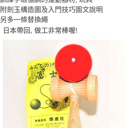
7-11取貨付款
附劍玉構造圖及入門技巧圖文說明
每筆NT$65，滿NT$999(含以上)免運費
另多一條替換繩
付款後7-11取貨
日本帶回, 做工非常棒喔!
每筆NT$65，滿NT$999(含以上)免運費
宅配
每筆NT$100，滿NT$999(含以上)免運費