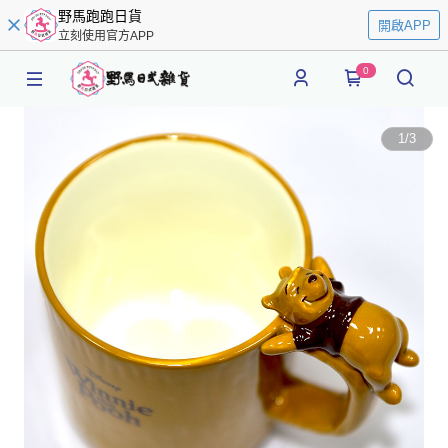
野馬跑跑日貨
開啟APP
立刻使用官方APP
0
1
/
3