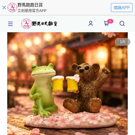
野馬跑跑日貨
開啟APP
立刻使用官方APP
0
1
/
6