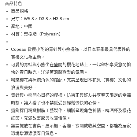
商品特色
合作金庫商業銀行
第一商業銀行
超商取貨付款
商品規格
華南商業銀行
彰化商業銀行
尺寸：W5.8 × D3.8 × H3.8 cm
LINE Pay
上海商業儲蓄銀行
台北富邦商業銀行
國泰世華商業銀行
兆豐國際商業銀行
產地：中國
Apple Pay
臺灣中小企業銀行
台中商業銀行
材質：聚樹脂（Polyresin）
匯豐（台灣）商業銀行
華泰商業銀行
街口支付
聯邦商業銀行
遠東國際商業銀行
Copeau 賞櫻小酌的青蛙與小熊擺飾，以日本春季最具代表性的
元大商業銀行
永豐商業銀行
悠遊付
賞櫻文化為主題，
玉山商業銀行
星展（台灣）商業銀行
可愛的青蛙與小熊坐在盛開的櫻花地毯上，一起舉杯享受悠閒愉
台新國際商業銀行
中國信託商業銀行
Google Pay
台灣樂天信用卡公司
快的春日時光，洋溢著溫馨歡樂的氛圍。
ATM付款
粉嫩櫻花與療癒角色的搭配，完美呈現日本花見（賞櫻）文化的
浪漫與美好。
運送方式
青蛙與小熊開心舉杯的模樣，彷彿正與好友共享春天限定的幸福
全家取貨付款
時刻，讓人看了也不禁感受到輕鬆愉快的心情。
每筆NT$65，滿NT$999(含以上)免運費
擺飾採用精緻樹脂工藝製作，細膩呈現角色神情、啤酒杯及櫻花
細節，充滿故事感與收藏價值。
付款後全家取貨
無論擺放在書桌、展示櫃、客廳、玄關或收藏空間，都能為居家
每筆NT$65，滿NT$999(含以上)免運費
環境增添濃濃春日氣息。