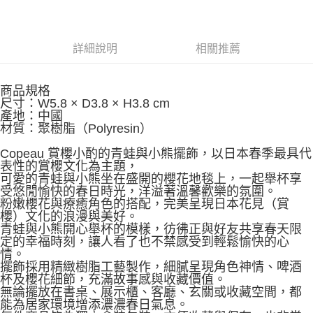
詳細說明
相關推薦
商品規格
尺寸：W5.8 × D3.8 × H3.8 cm
產地：中國
材質：聚樹脂（Polyresin）
Copeau 賞櫻小酌的青蛙與小熊擺飾，以日本春季最具代
表性的賞櫻文化為主題，
可愛的青蛙與小熊坐在盛開的櫻花地毯上，一起舉杯享
受悠閒愉快的春日時光，洋溢著溫馨歡樂的氛圍。
粉嫩櫻花與療癒角色的搭配，完美呈現日本花見（賞
櫻）文化的浪漫與美好。
青蛙與小熊開心舉杯的模樣，彷彿正與好友共享春天限
定的幸福時刻，讓人看了也不禁感受到輕鬆愉快的心
情。
擺飾採用精緻樹脂工藝製作，細膩呈現角色神情、啤酒
杯及櫻花細節，充滿故事感與收藏價值。
無論擺放在書桌、展示櫃、客廳、玄關或收藏空間，都
能為居家環境增添濃濃春日氣息。