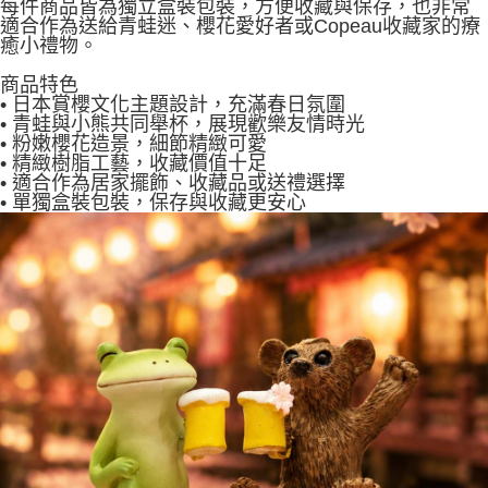
每件商品皆為獨立盒裝包裝，方便收藏與保存，也非常
適合作為送給青蛙迷、櫻花愛好者或Copeau收藏家的療
癒小禮物。
商品特色
• 日本賞櫻文化主題設計，充滿春日氛圍
• 青蛙與小熊共同舉杯，展現歡樂友情時光
• 粉嫩櫻花造景，細節精緻可愛
• 精緻樹脂工藝，收藏價值十足
• 適合作為居家擺飾、收藏品或送禮選擇
• 單獨盒裝包裝，保存與收藏更安心