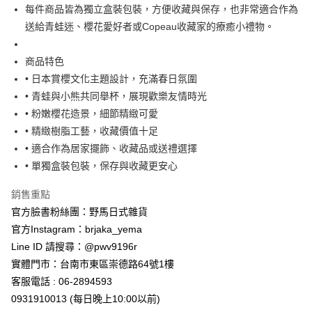
7-11取貨付款
每件商品皆為獨立盒裝包裝，方便收藏與保存，也非常適合作為
每筆NT$65，滿NT$999(含以上)免運費
送給青蛙迷、櫻花愛好者或Copeau收藏家的療癒小禮物。
付款後7-11取貨
商品特色
每筆NT$65，滿NT$999(含以上)免運費
• 日本賞櫻文化主題設計，充滿春日氛圍
• 青蛙與小熊共同舉杯，展現歡樂友情時光
宅配
• 粉嫩櫻花造景，細節精緻可愛
每筆NT$100，滿NT$999(含以上)免運費
• 精緻樹脂工藝，收藏價值十足
• 適合作為居家擺飾、收藏品或送禮選擇
• 單獨盒裝包裝，保存與收藏更安心
銷售重點
官方臉書粉絲團：野馬日式雜貨
官方Instagram：brjaka_yema
Line ID 請搜尋：@pwv9196r
實體門市：台南市東區崇德路64號1樓
客服電話 : 06-2894593
0931910013 (每日晚上10:00以前)