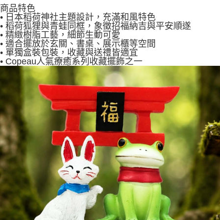
商品特色
• 日本稻荷神社主題設計，充滿和風特色
• 稻荷狐狸與青蛙同框，象徵招福納吉與平安順遂
• 精緻樹脂工藝，細節生動可愛
• 適合擺放於玄關、書桌、展示櫃等空間
• 單獨盒裝包裝，收藏與送禮皆適宜
• Copeau人氣療癒系列收藏擺飾之一