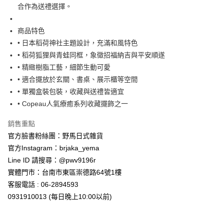
7-11取貨付款
合作為送禮選擇。
每筆NT$65，滿NT$999(含以上)免運費
商品特色
付款後7-11取貨
• 日本稻荷神社主題設計，充滿和風特色
每筆NT$65，滿NT$999(含以上)免運費
• 稻荷狐狸與青蛙同框，象徵招福納吉與平安順遂
• 精緻樹脂工藝，細節生動可愛
宅配
• 適合擺放於玄關、書桌、展示櫃等空間
每筆NT$100，滿NT$999(含以上)免運費
• 單獨盒裝包裝，收藏與送禮皆適宜
• Copeau人氣療癒系列收藏擺飾之一
銷售重點
官方臉書粉絲團：野馬日式雜貨
官方Instagram：brjaka_yema
Line ID 請搜尋：@pwv9196r
實體門市：台南市東區崇德路64號1樓
客服電話 : 06-2894593
0931910013 (每日晚上10:00以前)