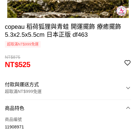
copeau 稻荷狐狸與青蛙 開運擺飾 療癒擺飾
5.3x2.5x5.5cm 日本正版 df463
超取滿NT$999免運
NT$875
NT$525
付款與運送方式
超取滿NT$999免運
付款方式
商品特色
信用卡一次付款
商品編號
信用卡分期付款
11908971
3 期 0 利率 每期
NT$175
21家銀行