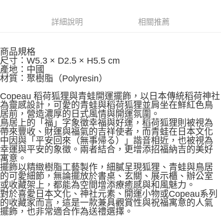
詳細說明
相關推薦
商品規格
尺寸：W5.3 × D2.5 × H5.5 cm
產地：中國
材質：聚樹脂（Polyresin）
Copeau 稻荷狐狸與青蛙開運擺飾，以日本傳統稻荷神社
為靈感設計，可愛的青蛙與稻荷狐狸並肩坐在鮮紅色鳥
居前，營造濃厚的日式風情與開運氛圍。
鳥居上的「福」字象徵幸福與好運，稻荷狐狸則被視為
帶來豐收、財運與福氣的吉祥使者，而青蛙在日本文化
中因與「平安回來（無事帰る）」諧音相近，也被視為
幸運與平安的象徵。兩者結合，更增添招福納吉的美好
寓意。
擺飾以精緻樹脂工藝製作，細膩呈現狐狸、青蛙與鳥居
的可愛細節，無論擺放於書桌、玄關、展示櫃、辦公室
或收藏架上，都能為空間增添療癒感與和風魅力。
對於喜愛日本文化、神社元素、開運小物或Copeau系列
的收藏家而言，這是一款兼具觀賞性與祝福寓意的人氣
擺飾，也非常適合作為送禮選擇。