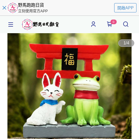
野馬跑跑日貨
開啟APP
立刻使用官方APP
0
1
/
4