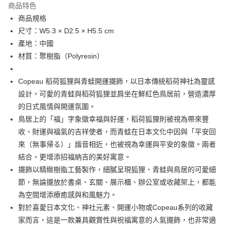
商品特色
合作金庫商業銀行
第一商業銀行
超商取貨付款
商品規格
華南商業銀行
彰化商業銀行
尺寸：W5.3 × D2.5 × H5.5 cm
LINE Pay
上海商業儲蓄銀行
台北富邦商業銀行
國泰世華商業銀行
兆豐國際商業銀行
產地：中國
Apple Pay
臺灣中小企業銀行
台中商業銀行
材質：聚樹脂（Polyresin）
匯豐（台灣）商業銀行
華泰商業銀行
街口支付
聯邦商業銀行
遠東國際商業銀行
Copeau 稻荷狐狸與青蛙開運擺飾，以日本傳統稻荷神社為靈感
元大商業銀行
永豐商業銀行
悠遊付
設計，可愛的青蛙與稻荷狐狸並肩坐在鮮紅色鳥居前，營造濃厚
玉山商業銀行
星展（台灣）商業銀行
的日式風情與開運氛圍。
台新國際商業銀行
中國信託商業銀行
Google Pay
台灣樂天信用卡公司
鳥居上的「福」字象徵幸福與好運，稻荷狐狸則被視為帶來豐
ATM付款
收、財運與福氣的吉祥使者，而青蛙在日本文化中因與「平安回
來（無事帰る）」諧音相近，也被視為幸運與平安的象徵。兩者
運送方式
結合，更增添招福納吉的美好寓意。
全家取貨付款
擺飾以精緻樹脂工藝製作，細膩呈現狐狸、青蛙與鳥居的可愛細
每筆NT$65，滿NT$999(含以上)免運費
節，無論擺放於書桌、玄關、展示櫃、辦公室或收藏架上，都能
為空間增添療癒感與和風魅力。
付款後全家取貨
對於喜愛日本文化、神社元素、開運小物或Copeau系列的收藏
每筆NT$65，滿NT$999(含以上)免運費
家而言，這是一款兼具觀賞性與祝福寓意的人氣擺飾，也非常適