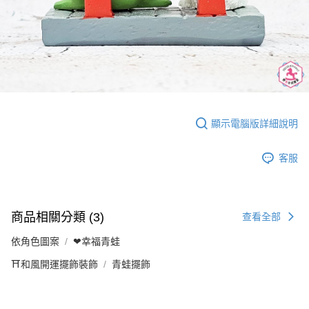
顯示電腦版詳細說明
客服
商品相關分類 (3)
查看全部
依角色圖案
❤幸福青蛙
⛩️和風開運擺飾裝飾
青蛙擺飾