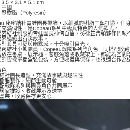
5 × 3.1 × 5.1 cm
：中國
聚樹脂（Polyresin）
peau 秘密結社青蛙團長擺飾，以細膩的樹脂工藝打造，
又充滿個性，是Copeau系列中極具特色的人氣款式。
秘密結社制服的青蛙團長神情自信，彷彿正帶領夥伴們執
世界編織出有趣故事。
造型兼具可愛與幽默感，十分吸引目光。
秘密結社小熊團員、Copeau戰隊系列等角色一同搭配收
擺放在書桌、展示櫃、客廳角落或收藏架上，都能為空間
擺飾皆採單獨盒裝包裝，方便收藏與保存，也很適合作為送給
特色
秘密結社團長造型，充滿故事感與趣味性
精緻樹脂製作，細節生動可愛
可搭配戰隊系列與團員角色共同展示
適合居家擺設、收藏展示及送禮
獨盒裝，收藏保存更安心