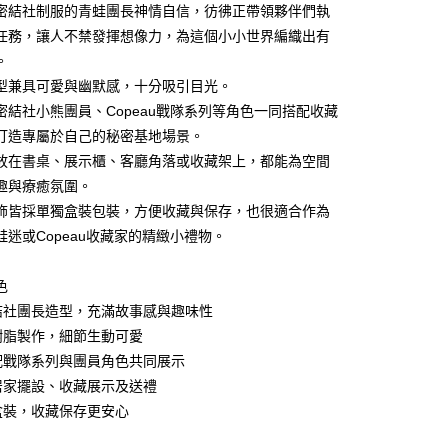
業銀行
星展（台灣）商業銀行
密結社制服的青蛙團長神情自信，彷彿正帶領夥伴們執
際商業銀行
中國信託商業銀行
y
任務，讓人不禁發揮想像力，為這個小小世界編織出有
天信用卡公司
。
型兼具可愛與幽默感，十分吸引目光。
密結社小熊團員、Copeau戰隊系列等角色一同搭配收藏
打造專屬於自己的秘密基地場景。
放在書桌、展示櫃、客廳角落或收藏架上，都能為空間
付款
趣與療癒氛圍。
5，滿NT$999(含以上)免運費
飾皆採單獨盒裝包裝，方便收藏與保存，也很適合作為
家取貨
蛙迷或Copeau收藏家的精緻小禮物。
5，滿NT$999(含以上)免運費
色
付款
密結社團長造型，充滿故事感與趣味性
5，滿NT$999(含以上)免運費
緻樹脂製作，細節生動可愛
1取貨
搭配戰隊系列與團員角色共同展示
5，滿NT$999(含以上)免運費
合居家擺設、收藏展示及送禮
獨盒裝，收藏保存更安心
00，滿NT$999(含以上)免運費