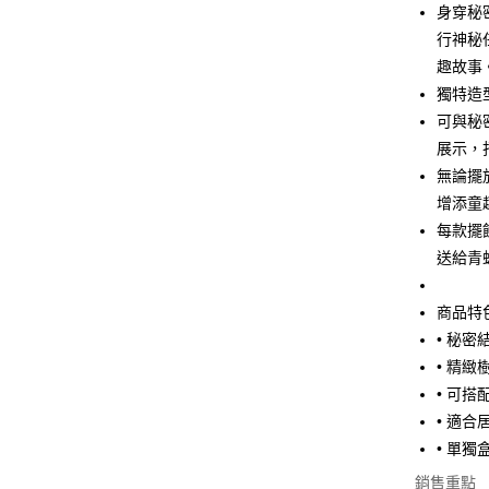
玉山商
身穿秘
台新國
Google Pa
行神秘
台灣樂
ATM付款
趣故事
獨特造
可與秘
運送方式
展示，
無論擺
全家取貨
增添童
每筆NT$6
每款擺
付款後全
送給青
每筆NT$6
商品特
7-11取貨
• 秘
每筆NT$6
• 精
付款後7-1
• 可
每筆NT$6
• 適
• 單
宅配
銷售重點
每筆NT$1