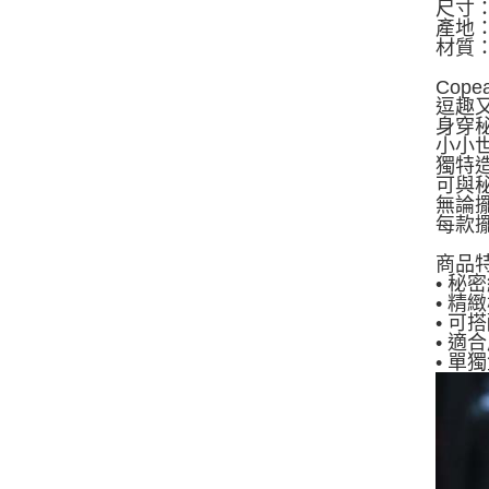
尺寸：3.
產地
材質：
Co
逗趣
身穿
小小
獨特
可與
無論
每款
商品
• 
• 
• 
• 
• 單