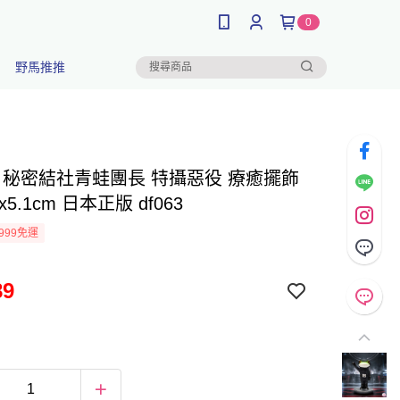
0
野馬推推
au 秘密結社青蛙團長 特攝惡役 療癒擺飾
.1x5.1cm 日本正版 df063
999免運
89