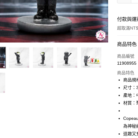
付款與運
超取滿NT$
付款方式
商品特色
信用卡一
商品編號
11908955
信用卡分
商品特色
3 期 
商品規
合作金
尺寸：3.5
超商取貨
華南商
產地：
LINE Pay
上海商
材質：聚
國泰世
Apple Pay
臺灣中
Cop
匯豐（
街口支付
聯邦商
為神秘
元大商
悠遊付
逗趣又