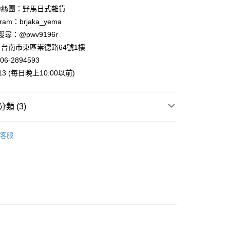
粉絲團：野馬日式雜貨
ram：brjaka_yema
 請搜尋：@pwv9196r
台南市東區崇德路64號1樓
06-2894593
013 (每日晚上10:00以前)
類 (3)
案
❤幸福青蛙
客服
運擺飾裝飾
青蛙擺飾
列
Copeau青蛙系列