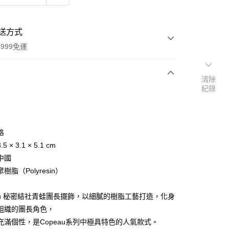
送方式
999免運
清除
紀錄
次付款
期付款
0 利率 每期
NT$96
21家銀行
格
庫商業銀行
第一商業銀行
 × 3.1 × 5.1 cm
付款
業銀行
彰化商業銀行
中國
業儲蓄銀行
台北富邦商業銀行
樹脂（Polyresin）
華商業銀行
兆豐國際商業銀行
小企業銀行
台中商業銀行
eau 秘密結社青蛙團長擺飾，以細膩的樹脂工藝打造，化身
台灣）商業銀行
華泰商業銀行
業銀行
遠東國際商業銀行
組織的團長角色，
業銀行
永豐商業銀行
充滿個性，是Copeau系列中極具特色的人氣款式。