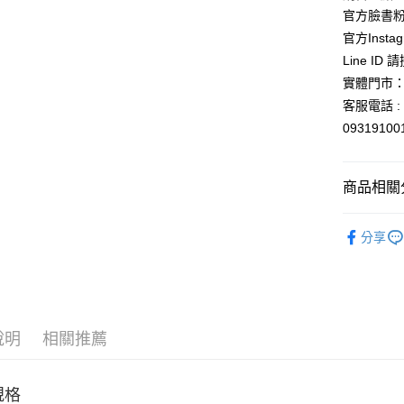
官方臉書
官方Instag
Line ID
實體門市：
客服電話 : 
0931910
商品相關分
依角色圖
分享
⛩️和風開
依商品系
說明
相關推薦
規格