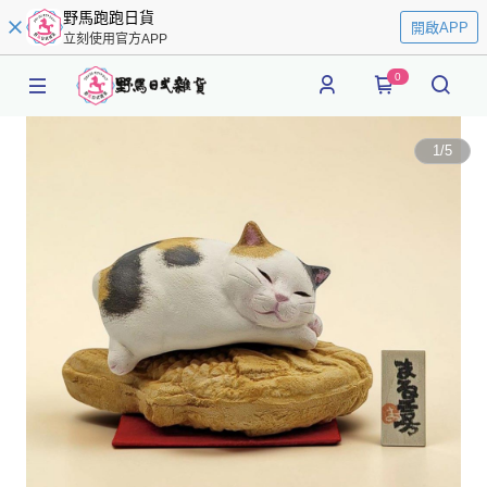
野馬跑跑日貨
開啟APP
立刻使用官方APP
0
1
/
5