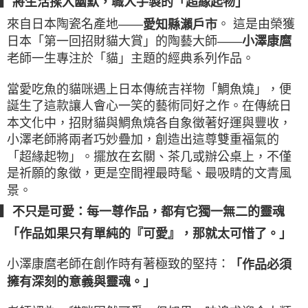
▎將生活揉入幽默，職人手製的「超緣起物」
來自日本陶瓷名產地——
。 這是由榮獲
愛知縣瀨戶市
日本「第一回招財貓大賞」的陶藝大師——
小澤康麿
老師一生專注於「貓」主題的經典系列作品。
當愛吃魚的貓咪遇上日本傳統吉祥物「鯛魚燒」，便
誕生了這款讓人會心一笑的藝術同好之作。在傳統日
本文化中，招財貓與鯛魚燒各自象徵著好運與豐收，
小澤老師將兩者巧妙疊加，創造出這尊雙重福氣的
「超緣起物」。擺放在玄關、茶几或辦公桌上，不僅
是祈願的象徵，更是空間裡最時髦、最吸睛的文青風
景。
▎不只是可愛：每一尊作品，都有它獨一無二的靈魂
「作品如果只有單純的『可愛』，那就太可惜了。」
小澤康麿老師在創作時有著極致的堅持：
「作品必須
擁有深刻的意義與靈魂。」