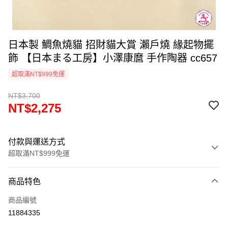
日本製 鯛魚燒貓 招財貓大賞 瀨戶燒 緣起物擺
飾 【日本まる工房】小澤康麿 手作陶器 cc657
超取滿NT$999免運
NT$3,700
NT$2,275
付款與運送方式
超取滿NT$999免運
付款方式
商品特色
信用卡一次付款
商品編號
信用卡分期付款
11884335
3 期 0 利率 每期
NT$758
21家銀行