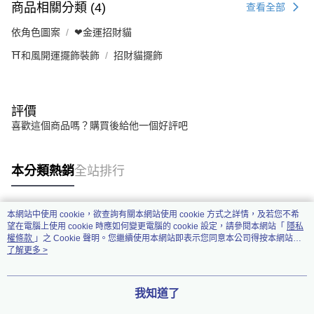
商品相關分類 (4)
查看全部
依角色圖案
❤金運招財貓
⛩️和風開運擺飾裝飾
招財貓擺飾
評價
喜歡這個商品嗎？購買後給他一個好評吧
本分類熱銷
全站排行
本網站中使用 cookie，欲查詢有關本網站使用 cookie 方式之詳情，及若您不希
熱門標籤
望在電腦上使用 cookie 時應如何變更電腦的 cookie 設定，請參閱本網站「
隱私
權條款
」之 Cookie 聲明。您繼續使用本網站即表示您同意本公司得按本網站使
用條款之 Cookie 聲明使用 cookie。
了解更多 >
我知道了