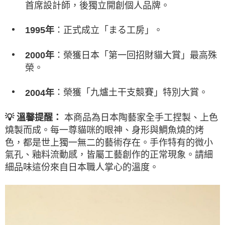
首席設計師，後獨立開創個人品牌。
：正式成立「まる工房」。
1995年
：榮獲日本「第一回招財貓大賞」最高殊
2000年
榮。
：榮獲「九爐土干支競賽」特別大賞。
2004年
本商品為日本陶藝家全手工捏製、上色
💡 溫馨提醒：
燒製而成。每一尊貓咪的眼神、身形與鯛魚燒的烤
色，都是世上獨一無二的藝術存在。手作特有的微小
氣孔、釉料流動感，皆屬工藝創作的正常現象。請細
細品味這份來自日本職人掌心的溫度。