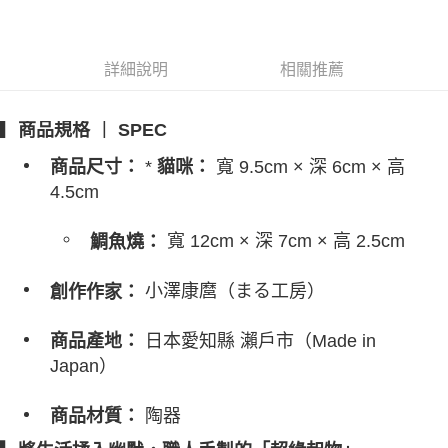
詳細說明
相關推薦
▎商品規格 ｜ SPEC
*
寬 9.5cm × 深 6cm × 高
商品尺寸：
貓咪：
4.5cm
寬 12cm × 深 7cm × 高 2.5cm
鯛魚燒：
小澤康麿（まる工房）
創作作家：
日本愛知縣 瀨戶市（Made in
商品產地：
Japan）
陶器
商品材質：