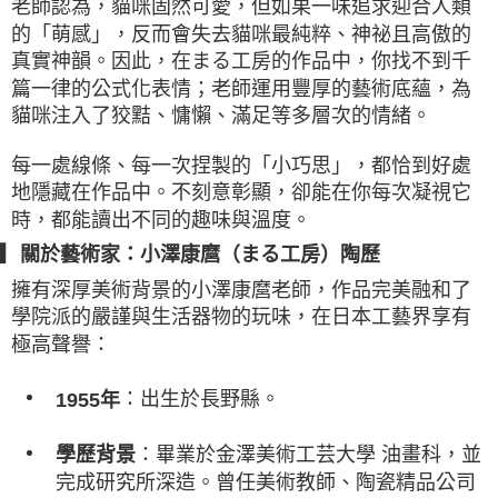
老師認為，貓咪固然可愛，但如果一味追求迎合人類
的「萌感」，反而會失去貓咪最純粹、神祕且高傲的
真實神韻。因此，在まる工房的作品中，你找不到千
篇一律的公式化表情；老師運用豐厚的藝術底蘊，為
貓咪注入了狡黠、慵懶、滿足等多層次的情緒。
每一處線條、每一次捏製的「小巧思」，都恰到好處
地隱藏在作品中。不刻意彰顯，卻能在你每次凝視它
時，都能讀出不同的趣味與溫度。
▎關於藝術家：小澤康麿（まる工房）陶歷
擁有深厚美術背景的小澤康麿老師，作品完美融和了
學院派的嚴謹與生活器物的玩味，在日本工藝界享有
極高聲譽：
：出生於長野縣。
1955年
：畢業於金澤美術工芸大學 油畫科，並
學歷背景
完成研究所深造。曾任美術教師、陶瓷精品公司