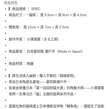
商品特色
合作金庫商業銀行
第一商業銀行
超商取貨付款
▎商品規格 ｜ SPEC
華南商業銀行
彰化商業銀行
商品尺寸： * 貓咪： 寬 9.5cm × 深 6cm × 高 4.5cm
LINE Pay
上海商業儲蓄銀行
台北富邦商業銀行
國泰世華商業銀行
兆豐國際商業銀行
Apple Pay
臺灣中小企業銀行
台中商業銀行
鯛魚燒： 寬 12cm × 深 7cm × 高 2.5cm
匯豐（台灣）商業銀行
華泰商業銀行
街口支付
聯邦商業銀行
遠東國際商業銀行
創作作家： 小澤康麿（まる工房）
元大商業銀行
永豐商業銀行
悠遊付
玉山商業銀行
星展（台灣）商業銀行
商品產地： 日本愛知縣 瀨戶市（Made in Japan）
台新國際商業銀行
中國信託商業銀行
Google Pay
台灣樂天信用卡公司
ATM付款
商品材質： 陶器
運送方式
▎將生活揉入幽默，職人手製的「超緣起物」
全家取貨付款
來自日本陶瓷名產地——愛知縣瀨戶市。
每筆NT$65，滿NT$999(含以上)免運費
這是由榮獲日本「第一回招財貓大賞」的陶藝大師——小澤康麿
老師一生專注於「貓」主題的經典系列作品。
付款後全家取貨
每筆NT$65，滿NT$999(含以上)免運費
當愛吃魚的貓咪遇上日本傳統吉祥物「鯛魚燒」，便誕生了這款