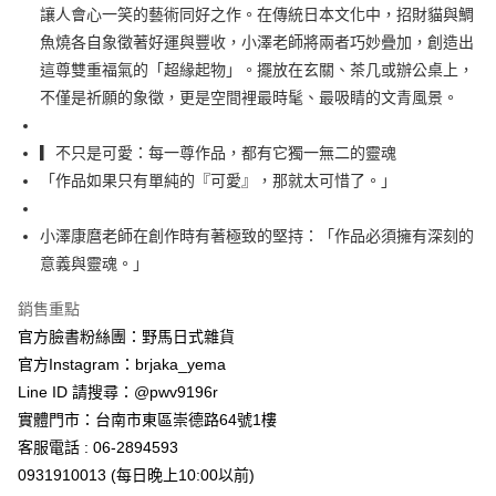
7-11取貨付款
讓人會心一笑的藝術同好之作。在傳統日本文化中，招財貓與鯛
每筆NT$65，滿NT$999(含以上)免運費
魚燒各自象徵著好運與豐收，小澤老師將兩者巧妙疊加，創造出
這尊雙重福氣的「超緣起物」。擺放在玄關、茶几或辦公桌上，
付款後7-11取貨
不僅是祈願的象徵，更是空間裡最時髦、最吸睛的文青風景。
每筆NT$65，滿NT$999(含以上)免運費
▎不只是可愛：每一尊作品，都有它獨一無二的靈魂
宅配
「作品如果只有單純的『可愛』，那就太可惜了。」
每筆NT$100，滿NT$999(含以上)免運費
小澤康麿老師在創作時有著極致的堅持：「作品必須擁有深刻的
意義與靈魂。」
銷售重點
官方臉書粉絲團：野馬日式雜貨
官方Instagram：brjaka_yema
Line ID 請搜尋：@pwv9196r
實體門市：台南市東區崇德路64號1樓
客服電話 : 06-2894593
0931910013 (每日晚上10:00以前)